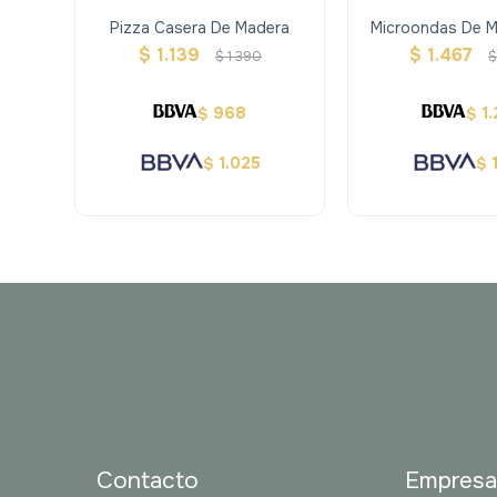
Pizza Casera De Madera
Microondas De 
Accesor
$
1.139
$
1.467
$
1.390
968
1
$
$
1.025
$
$
Contacto
Empres