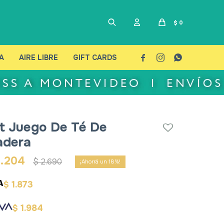
$
0
A
AIRE LIBRE
GIFT CARDS



t Juego De Té De
dera
2.204
$
2.690
18
1.873
$
1.984
$