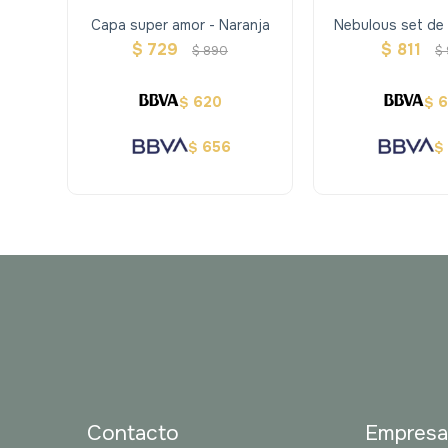
Capa super amor - Naranja
Nebulous set de 
Estreli
$
729
$
811
$
890
$
620
$
$
656
$
$
Contacto
Empres