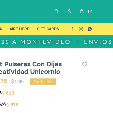
$
0
A
AIRE LIBRE
GIFT CARDS



t Pulseras Con Dijes
eatividad Unicornio
975
$
1.190
18
829
$
878
$