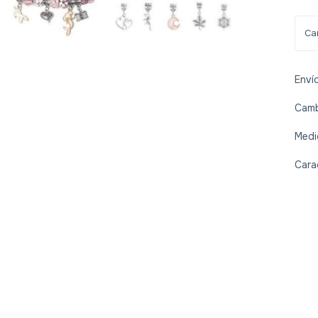
Enví
Camb
Medi
Cara