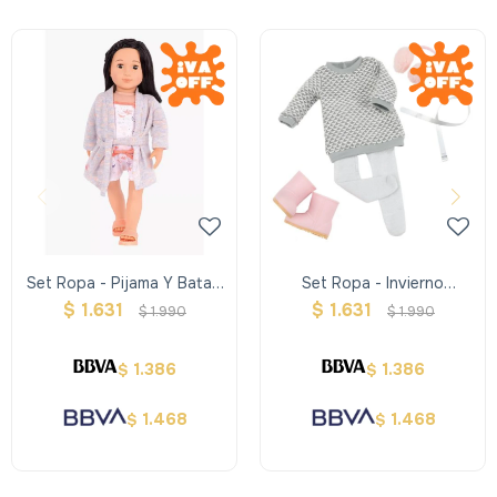
Set Ropa - Pijama Y Bata -
Set Ropa - Invierno
Our Generation
Sweater Y Orejeras - Our
$
1.631
$
1.631
$
1.990
$
1.990
Generation
1.386
1.386
$
$
1.468
1.468
$
$