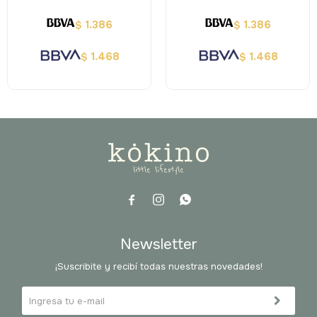
1.386
1.386
$
$
1.468
1.468
$
$



Newsletter
¡Suscribite y recibí todas nuestras novedades!