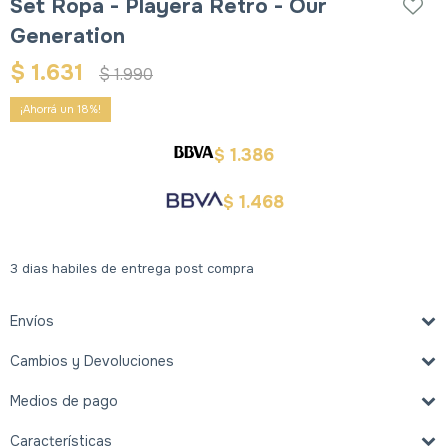
Set Ropa - Playera Retro - Our
Generation
$
1.631
$
1.990
18
1.386
$
1.468
$
3 dias habiles de entrega post compra
Envíos
Cambios y Devoluciones
Medios de pago
Características