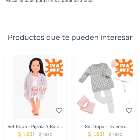
Recomendado para niños a partir de 3 años
Productos que te pueden interesar
Set Ropa - Pijama Y Bata -
Set Ropa - Invierno
Our Generation
Sweater Y Orejeras - Our
$
1.631
$
1.631
$
1.990
$
1.990
Generation