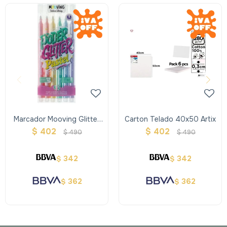
Marcador Mooving Glitter
Carton Telado 40x50 Artix
Pastel X6
$
402
$
402
$
490
$
490
342
342
$
$
362
362
$
$