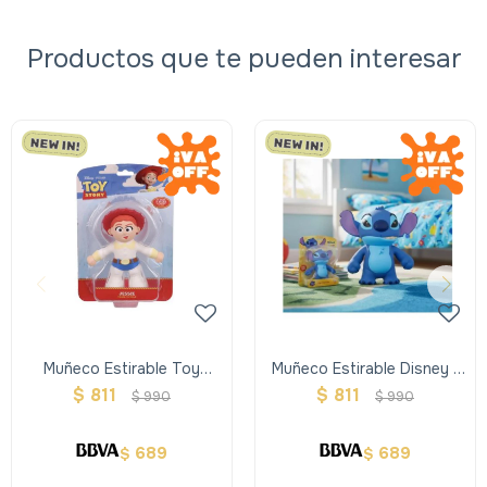
Productos que te pueden interesar
Muñeco Estirable Toy
Muñeco Estirable Disney -
Story - Jessie
Stitch
$
811
$
811
$
990
$
990
689
689
$
$