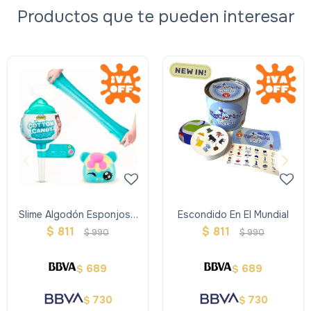
Productos que te pueden interesar
Slime Algodón Esponjoso
Escondido En El Mundial
Chupetin Grande - Oosh
$
811
$
811
$
990
$
990
689
689
$
$
730
730
$
$