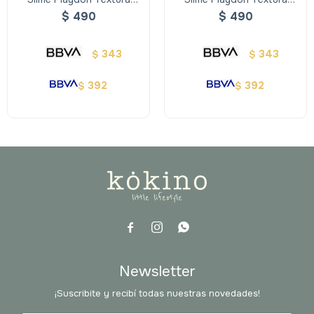
Bubble Pop Celeste
Butter Mix 2 Colores
$
490
$
490
343
343
$
$
392
392
$
$



Newsletter
¡Suscribite y recibí todas nuestras novedades!