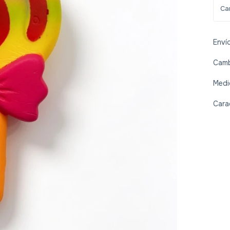
Enví
Camb
Medi
Cara