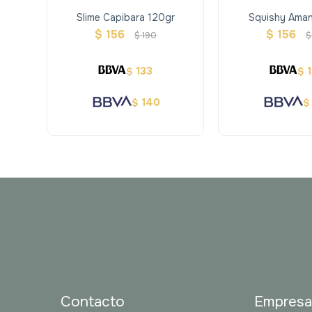
Slime Capibara 120gr
Squishy Ama
Capyba
$
156
$
156
$
190
$
133
$
$
140
$
$
Contacto
Empres