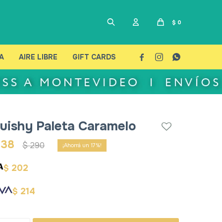
$
0
A
AIRE LIBRE
GIFT CARDS



uishy Paleta Caramelo
238
$
290
17
202
$
214
$