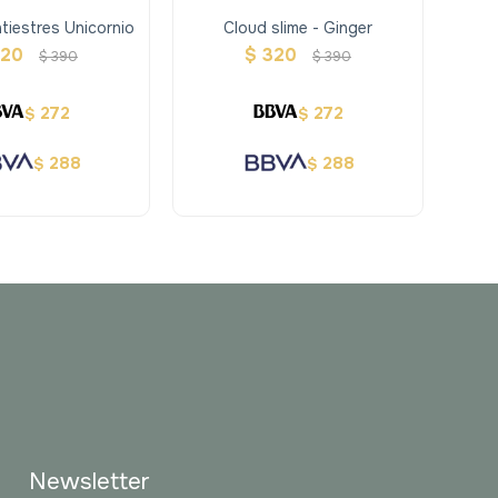
tiestres Unicornio
Cloud slime - Ginger
320
$
320
$
390
$
390
272
272
$
$
288
288
$
$
Newsletter