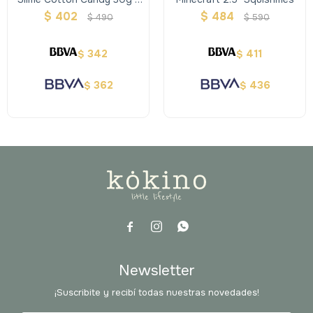
Oosh
$
402
$
484
$
490
$
590
342
411
$
$
362
436
$
$



Newsletter
¡Suscribite y recibí todas nuestras novedades!