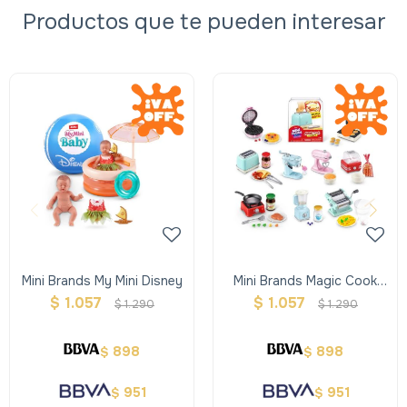
Productos que te pueden interesar
Mini Brands My Mini Disney
Mini Brands Magic Cook
Kitchen
$
1.057
$
1.057
$
1.290
$
1.290
898
898
$
$
951
951
$
$