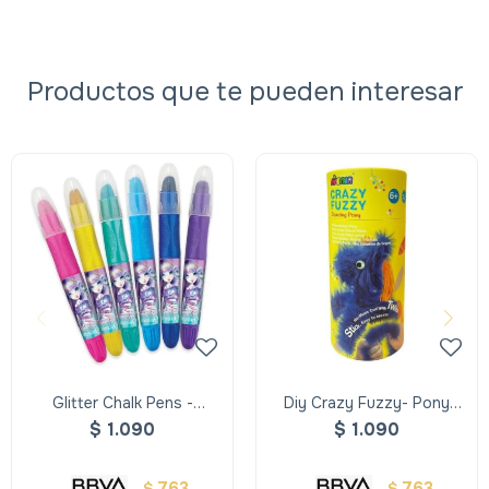
Productos que te pueden interesar
Glitter Chalk Pens -
Diy Crazy Fuzzy- Pony
Nebulous/6 Unidades Y
Bailarin
$
1.090
$
1.090
Peine
763
763
$
$