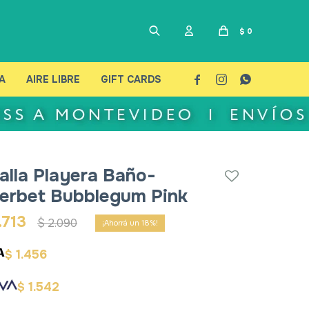
$
0
A
AIRE LIBRE
GIFT CARDS



alla Playera Baño-
erbet Bubblegum Pink
.713
$
2.090
18
1.456
$
1.542
$