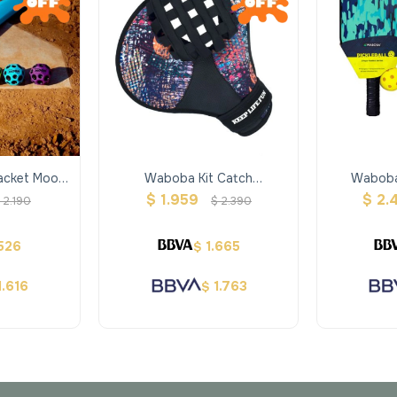
acket Moon
Waboba Kit Catch
Waboba 
Ambidextroux
$
1.959
$
2.
$
2.190
$
2.390
.526
1.665
$
1.616
1.763
$