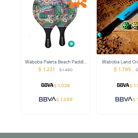
Waboba Paleta Beach Paddle
Waboba Land Cr
Set Tropical
Ball
$
1.221
$
1.795
$
1.490
1.038
1
$
$
1.099
$
$