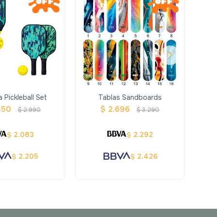
Pickleball Set
Tablas Sandboards
Ha
450
$
2.696
$
2.990
$
3.290
2.083
2.292
$
$
2.205
2.426
$
$