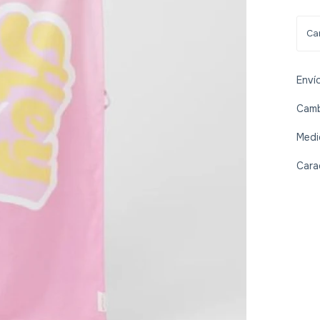
Enví
Camb
Medi
Cara