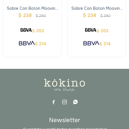
Sobre Con Boton Mooving
Sobre Con Boton Mooving
A5 Color Mix
A4 Color Mix
$
238
$
238
$
290
$
290
202
202
$
$
214
214
$
$



Newsletter