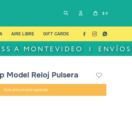
$
0
A
AIRE LIBRE
GIFT CARDS



p Model Reloj Pulsera
Este artículo está agotado.