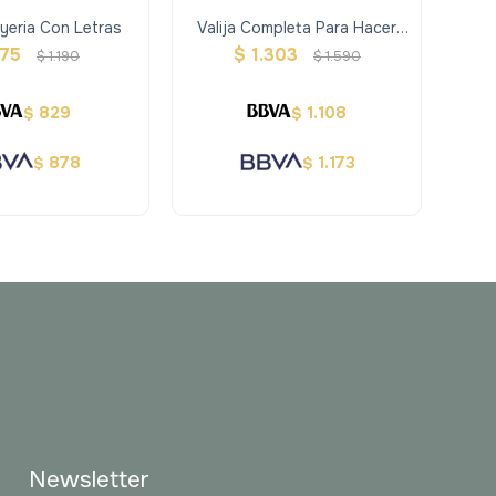
yeria Con Letras
Valija Completa Para Hacer
E
Pulseras
75
$
1.303
$
1.190
$
1.590
829
1.108
$
$
878
1.173
$
$
Newsletter