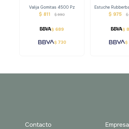
Valija Gomitas 4500 Pz
Estuche Rubberb
Con Acces
$
811
$
975
$
990
$
689
$
$
730
$
$
Contacto
Empres