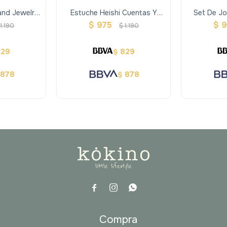
and Jewelry
Estuche Heishi Cuentas Y
Set De Jo
orios
Dijes
$
975
$
9
1.190
$
1.190
829
829
$
878
878
$



a
Compra