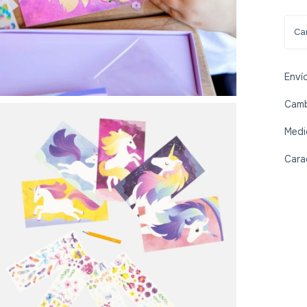
Enví
Camb
Medi
Cara