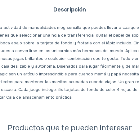
Descripción
a actividad de manualidades muy sencilla que puedes llevar a cualquie
ienes que seleccionar una hoja de transferencia, quitar el papel de sopo
oca abajo sobre la tarjeta de fondo y frotarla con el lápiz incluido. Ci
udes a convertirse en los unicornios más hermosos del mundo. Aplica 
rmosas joyas brillantes o cualquier combinación que te guste. Todo v
aja deslizable y autónoma. Diseñados para jugar fácilmente y de mane
gic son un artículo imprescindible para cuando mamá y papá necesitan
perfectos para mantener las manitas ocupadas cuando viajan. Un gran 
 escuela. Cada juego incluye: 5x tarjetas de fondo de color 4 hojas de
rotar Caja de almacenamiento práctica
Productos que te pueden interesar