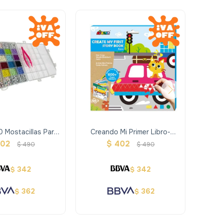
0 Mostacillas Para
Creando Mi Primer Libro-
Aren
ras Completo
Autos
02
$
402
$
490
$
490
342
342
$
$
362
362
$
$