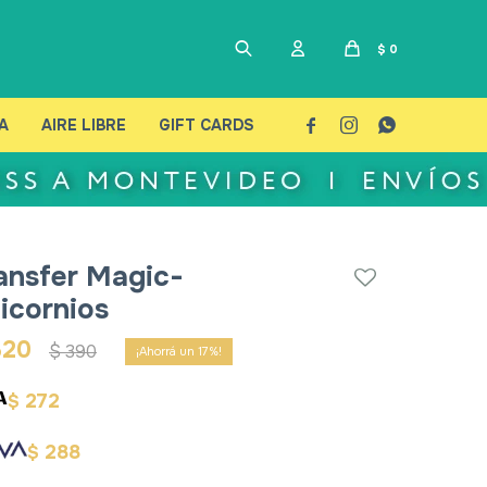
$
0
A
AIRE LIBRE
GIFT CARDS



ansfer Magic-
icornios
320
$
390
17
272
$
288
$