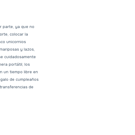
r parte, ya que no
rte, colocar la
nco unicornios
mariposas y lazos,
iene cuidadosamente
ra portátil, los
 un tiempo libre en
regalo de cumpleaños
 transferencias de