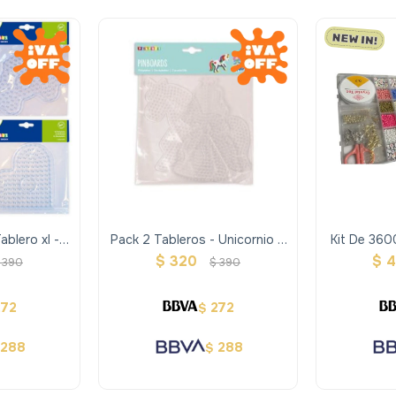
blero xl -
Pack 2 Tableros - Unicornio Y
Kit De 360
Princesa
Pulse
$
320
$
4
390
$
390
272
272
$
288
288
$