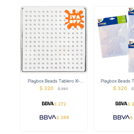
Playbox Beads Tablero Xl-
Playbox Beads Ta
Cuadrado Encastrable
Auto
$
320
$
320
$
390
$
272
$
$
288
$
$