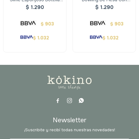
Pocion- Oosh
Sonido Y Luces
$
1.290
$
1.290
903
903
$
$
1.032
1.032
$
$



Newsletter
¡Suscribite y recibí todas nuestras novedades!