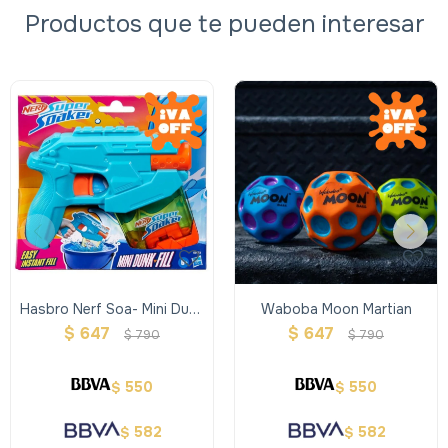
Productos que te pueden interesar
Hasbro Nerf Soa- Mini Dunk
Waboba Moon Martian
Fill
$
647
$
647
$
790
$
790
550
550
$
$
582
582
$
$