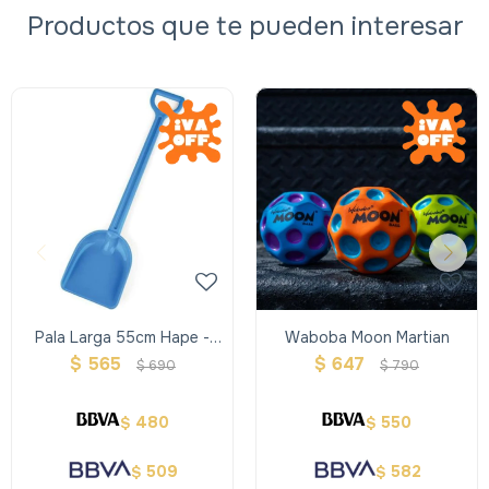
Productos que te pueden interesar
Pala Larga 55cm Hape -
Waboba Moon Martian
Azul
$
565
$
647
$
690
$
790
480
550
$
$
509
582
$
$