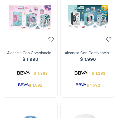
Alcancia Con Combinacion
Alcancia Con Combinacion
Digital Rosada
Digital Negra
$
1.990
$
1.990
1.393
1.393
$
$
1.592
1.592
$
$