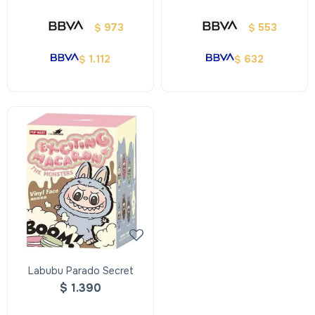
973
553
$
$
1.112
632
$
$
Labubu Parado Secret
$
1.390