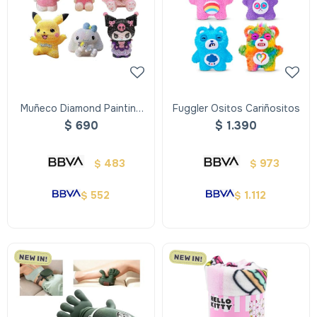
Muñeco Diamond Painting
Fuggler Ositos Cariñositos
Alcancía
$
690
$
1.390
483
973
$
$
552
1.112
$
$