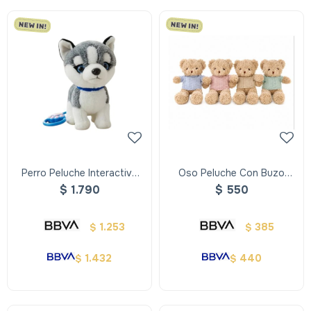
Perro Peluche Interactivo
Oso Peluche Con Buzo
Con Correa ,repite Y Ladra
30cm
$
1.790
$
550
1.253
385
$
$
1.432
440
$
$