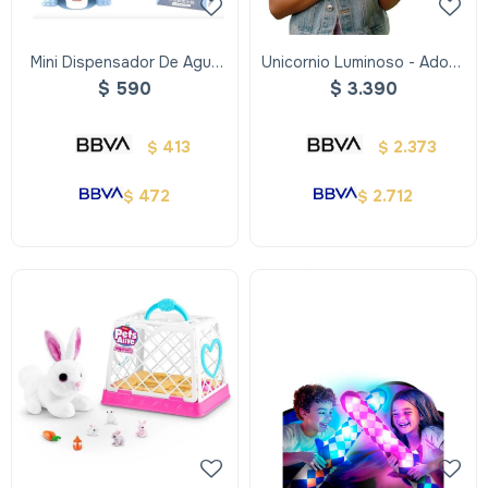
Mini Dispensador De Agua
Unicornio Luminoso - Adopt
Celeste
Me!
$
590
$
3.390
413
2.373
$
$
472
2.712
$
$