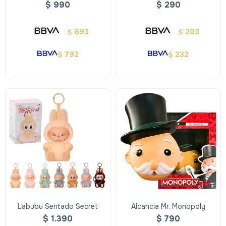
Manchester City
$
990
$
290
693
203
$
$
792
232
$
$
Labubu Sentado Secret
Alcancia Mr. Monopoly
$
1.390
$
790