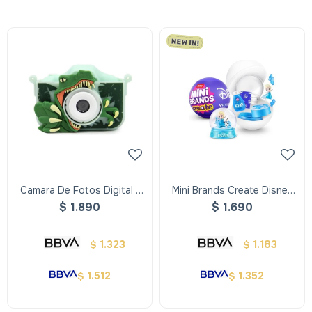
Camara De Fotos Digital -
Mini Brands Create Disney
Dino
Snow Glo
$
1.890
$
1.690
1.323
1.183
$
$
1.512
1.352
$
$