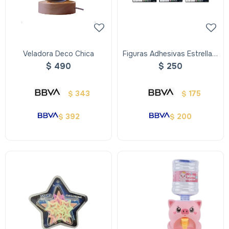
Veladora Deco Chica
Figuras Adhesivas Estrella Y
Luna Brillan En La Oscuridad
$
490
$
250
343
175
$
$
392
200
$
$