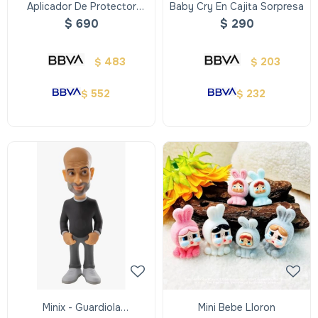
Aplicador De Protector
Baby Cry En Cajita Sorpresa
Solar - Happy Sun
$
690
$
290
483
203
$
$
552
232
$
$
Minix - Guardiola
Mini Bebe Lloron