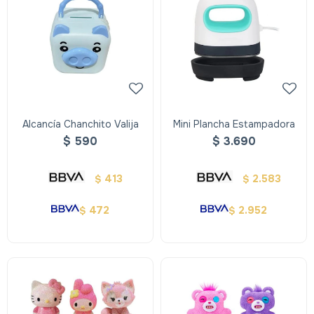
Alcancía Chanchito Valija
Mini Plancha Estampadora
$
590
$
3.690
413
2.583
$
$
472
2.952
$
$