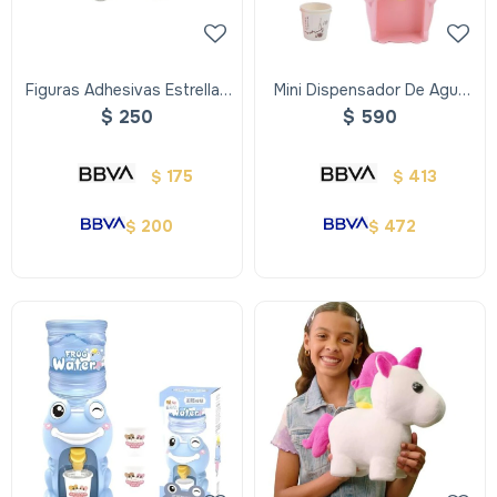
Figuras Adhesivas Estrellas
Mini Dispensador De Agua
Brillan En La Oscuridad
Rosa
$
250
$
590
175
413
$
$
200
472
$
$