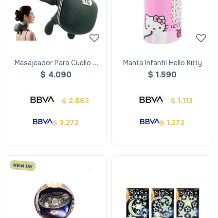
Masajeador Para Cuello Y
Manta Infantil Hello Kitty
Hombros Recargable
$
4.090
$
1.590
2.863
1.113
$
$
3.272
1.272
$
$