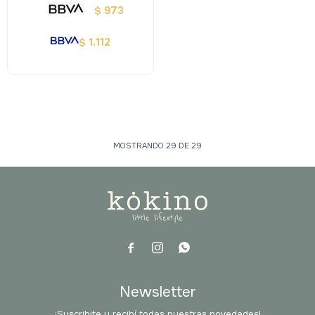
973
$
1.112
$
MOSTRANDO
29
DE
29



Newsletter
¡Suscribite y recibí todas nuestras novedades!