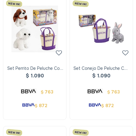
Set Perrito De Peluche Con
Set Conejo De Peluche Con
Bolso De Paseo
Bolso De Paseo
$
1.090
$
1.090
763
763
$
$
872
872
$
$