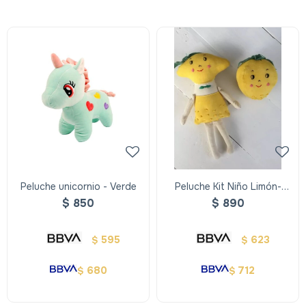
Peluche unicornio - Verde
Peluche Kit Niño Limón-
Kyoco
$
850
$
890
595
623
$
$
680
712
$
$