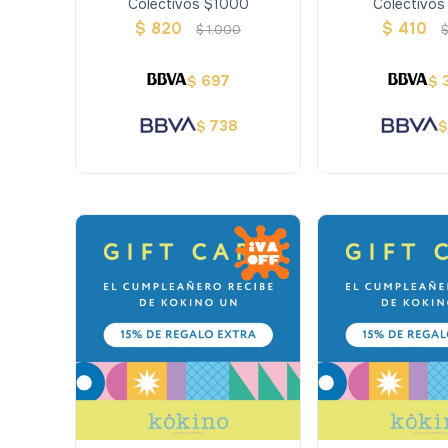
Colectivos $1000
Colectivo
$
820
$
410
$
1.000
697
$
$
738
$
$