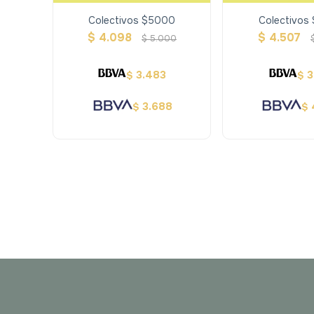
Colectivos $5000
Colectivos
$
4.098
$
4.507
$
5.000
3.483
3
$
$
3.688
$
$