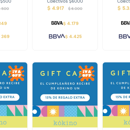
s $500
Colectivos $6000
Colec
$
4.917
$
5.3
$
500
$
6.000
349
4.179
$
369
4.425
$