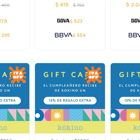
$
615
$
2.0
$
400
$
750
279
523
$
295
554
$
$