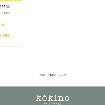
 $5500
$
5.500
.831
4.056
MOSTRANDO
17
DE
17