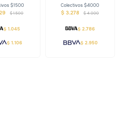
tivos $1500
Colectivos $4000
229
$
3.278
$
1.500
$
4.000
1.045
2.786
$
$
1.106
2.950
$
$