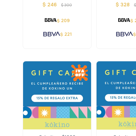
$
246
$
328
$
300
209
$
$
221
$