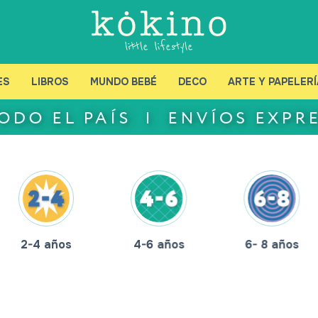
ES
LIBROS
MUNDO BEBÉ
DECO
ARTE Y PAPELERÍ
2-4 años
4-6 años
6- 8 años