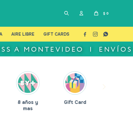
$
0
A
AIRE LIBRE
GIFT CARDS



8 años y
Gift Card
mas