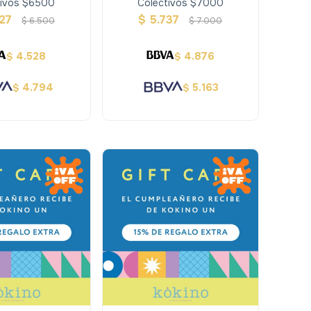
tivos $6500
Colectivos $7000
27
$
5.737
$
6.500
$
7.000
4.528
4.876
$
$
4.794
5.163
$
$