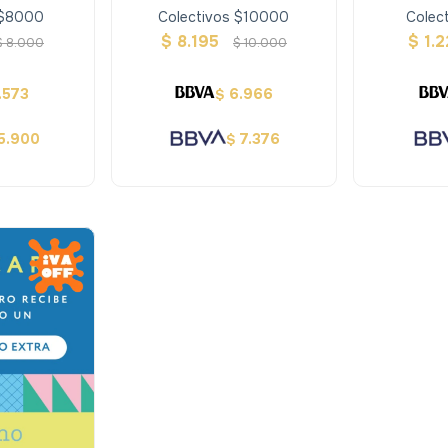
 $8000
Colectivos $10000
Colec
$
8.195
$
1.
$
8.000
$
10.000
.573
6.966
$
5.900
7.376
$