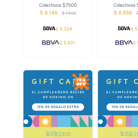
Colectivos $7500
Colectivos
$
6.146
$
6.556
$
7.500
5.224
5
$
$
5.531
$
$