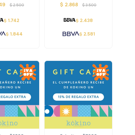
49
$
2.868
$
2.500
$
3.500
1.742
2.438
$
$
1.844
2.581
$
$