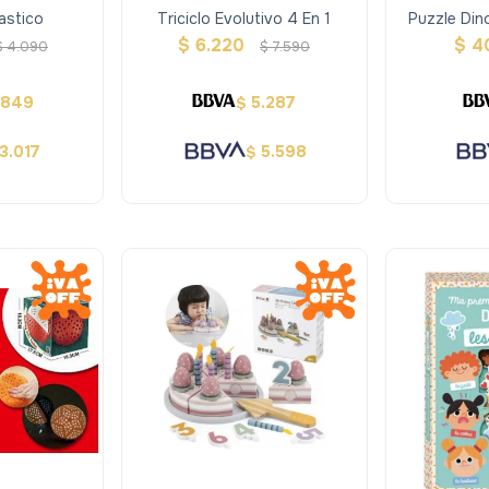
astico
Triciclo Evolutivo 4 En 1
Puzzle Din
$
6.220
$
4
$
4.090
$
7.590
.849
5.287
$
3.017
5.598
$