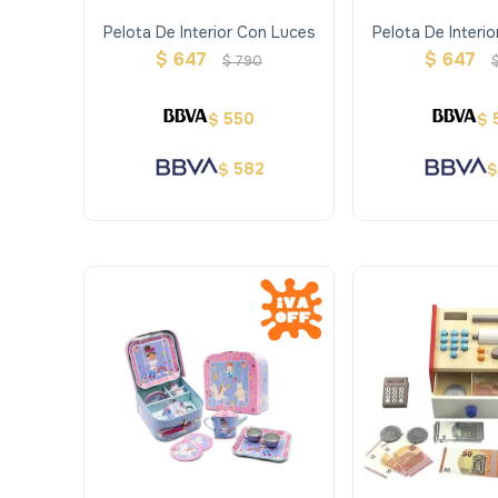
Pelota De Interior Con Luces
Pelota De Interi
$
647
$
647
$
790
550
$
$
582
$