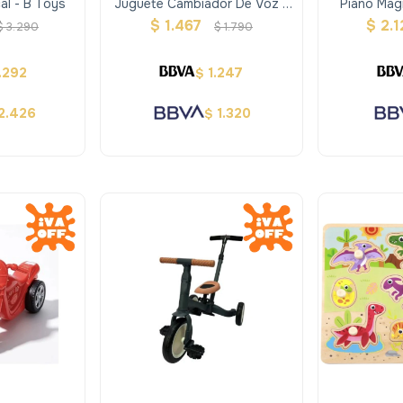
al - B Toys
Juguete Cambiador De Voz -
Piano Mag
B Toys
$
1.467
$
2.1
$
3.290
$
1.790
.292
1.247
$
2.426
1.320
$