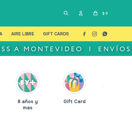
$
0
A
AIRE LIBRE
GIFT CARDS



8 años y
Gift Card
mas