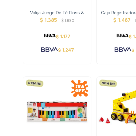
Valija Juego De Té Floss &
Caja Registrado
Rock Hadas Y Unicornios
$
1.385
$
1.467
$
1.690
1.177
1
$
$
1.247
$
$