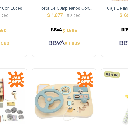
or Con Luces
Torta De Cumpleaños Con
Caja De Im
Accesorios
Emocio
$
1.877
$
6
$
790
$
2.290
550
1.595
$
582
1.689
$
$