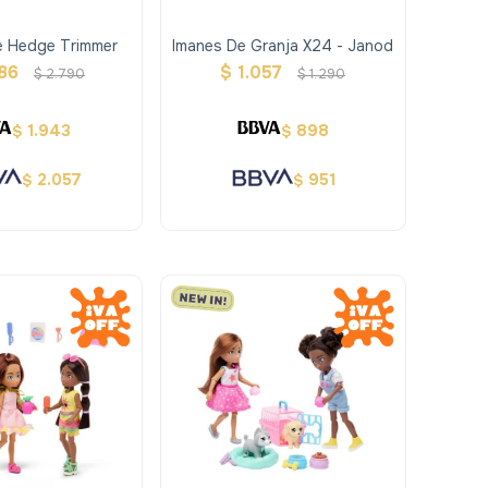
e Hedge Trimmer
Imanes De Granja X24 - Janod
86
$
1.057
$
2.790
$
1.290
1.943
898
$
$
2.057
951
$
$