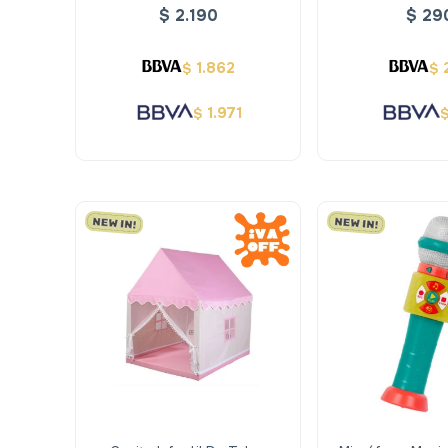
Xxl - Alldoro
Extensible -
$
2.190
$
29
1.862
$
$
1.971
$