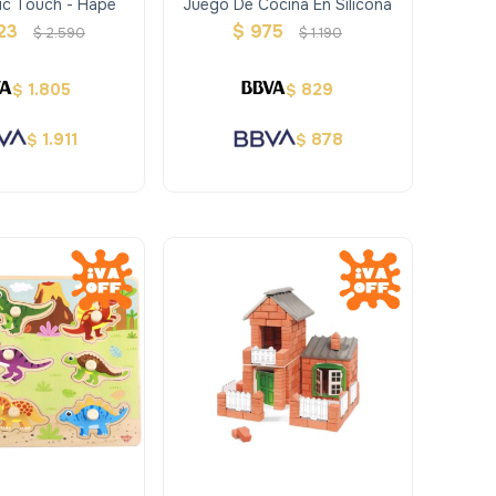
ic Touch - Hape
Juego De Cocina En Silicona
23
$
975
$
2.590
$
1.190
1.805
829
$
$
1.911
878
$
$