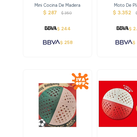
Mini Cocina De Madera
Moto De Pl
$
287
$
3.352
$
350
244
2
$
$
258
$
$