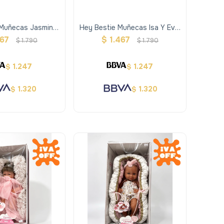
 Muñecas Jasmine
Hey Bestie Muñecas Isa Y Evie
 Con Accesorios
Con Accesorios
467
$
1.467
$
1.790
$
1.790
1.247
1.247
$
$
1.320
1.320
$
$