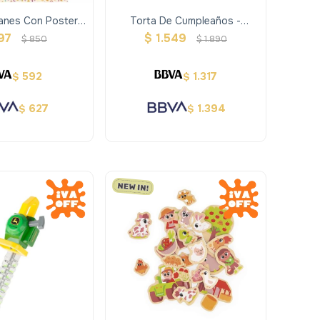
anes Con Poster
Torta De Cumpleaños -
nes - Auzou
Rosada
97
$
1.549
$
850
$
1.890
592
1.317
$
$
627
1.394
$
$