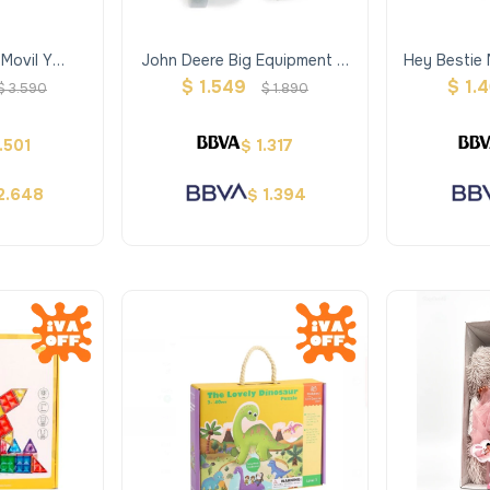
Movil Y
John Deere Big Equipment 4
Hey Bestie
cion
Pcs Modelo 2
Y Makayla
$
1.549
$
1.
$
3.590
$
1.890
.501
1.317
$
2.648
1.394
$