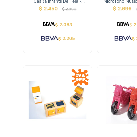
Casita Infantil De Tela -
Micrófono Music
Rosada
$
2.450
$
2.696
$
2.990
2.083
2
$
$
2.205
$
$