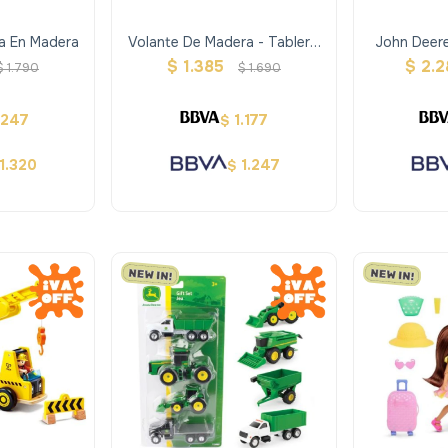
ra En Madera
Volante De Madera - Tablero
John Deer
Didáctico
$
1.385
$
2.2
$
1.790
$
1.690
.247
1.177
$
1.320
1.247
$