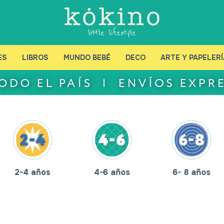
ES
LIBROS
MUNDO BEBÉ
DECO
ARTE Y PAPELERÍ
2-4 años
4-6 años
6- 8 años