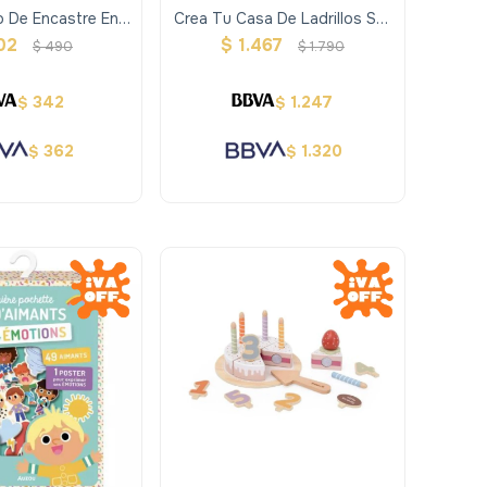
o De Encastre En
Crea Tu Casa De Ladrillos Set
Madera
De Construccion
02
$
1.467
$
490
$
1.790
342
1.247
$
$
362
1.320
$
$