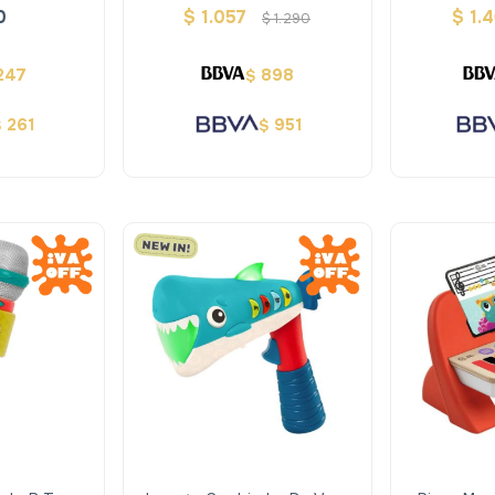
 Alldoro
Madera - Hi Pando
Ac
0
$
1.057
$
1.
$
1.290
247
898
$
261
951
$
$