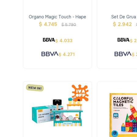
Organo Magic Touch - Hape
Set De Grua 
Contruc
$
4.745
$
2.942
$
5.790
4.033
2
$
$
4.271
$
$