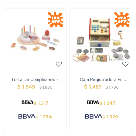
Torta De Cumpleaños -
Caja Registradora En
Rosada
Madera
$
1.549
$
1.467
$
1.890
$
1.790
1.317
1.247
$
$
1.394
1.320
$
$