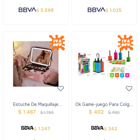
5.598
1.025
$
$
Estuche De Maquillaje
Ok Game-juego Para Colgar
Inteligente Con Luz Led
De Las Mochilas
$
1.467
$
402
$
1.790
$
490
1.247
342
$
$