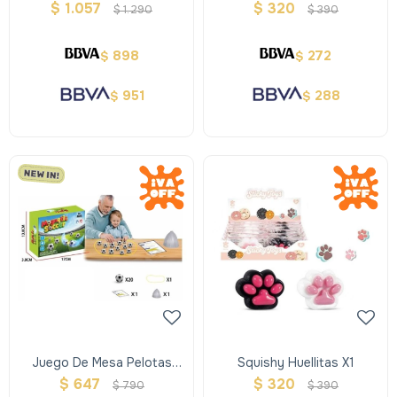
Telescopic
$
1.057
$
320
$
1.290
$
390
898
272
$
$
951
288
$
$
Juego De Mesa Pelotas
Squishy Huellitas X1
Imantadas
$
647
$
320
$
790
$
390