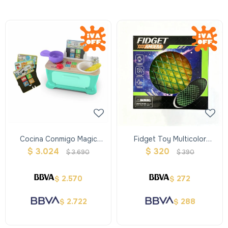
Cocina Conmigo Magic
Fidget Toy Multicolor
Touch
Amoeba
$
3.024
$
320
$
3.690
$
390
2.570
272
$
$
2.722
288
$
$