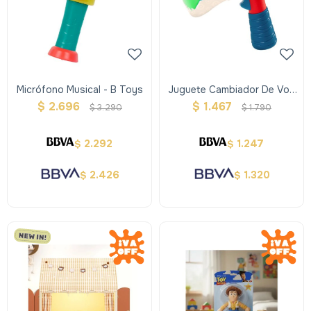
Micrófono Musical - B Toys
Juguete Cambiador De Voz
- B Toys
$
2.696
$
1.467
$
3.290
$
1.790
2.292
1.247
$
$
2.426
1.320
$
$