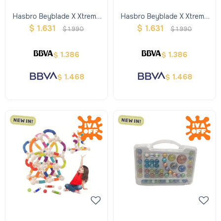
Hasbro Beyblade X Xtreme
Hasbro Beyblade X Xtreme
Trompo + Lanzador -
Trompo + Lanzador - Rojo
$
1.631
$
1.631
$
1.990
$
1.990
Amarillo
1.386
1.386
$
$
1.468
1.468
$
$