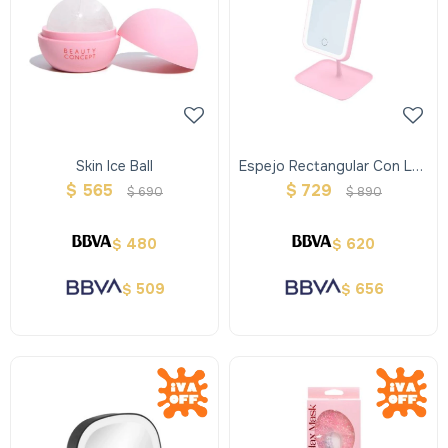
Skin Ice Ball
Espejo Rectangular Con Luz
Led Y Soporte Abatible
$
565
$
729
$
690
$
890
480
620
$
$
509
656
$
$