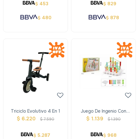
453
829
$
$
480
878
$
$
Triciclo Evolutivo 4 En 1
Juego De Ingenio Con
Tubos E Hilos
$
6.220
$
1.139
$
7.590
$
1.390
5.287
968
$
$