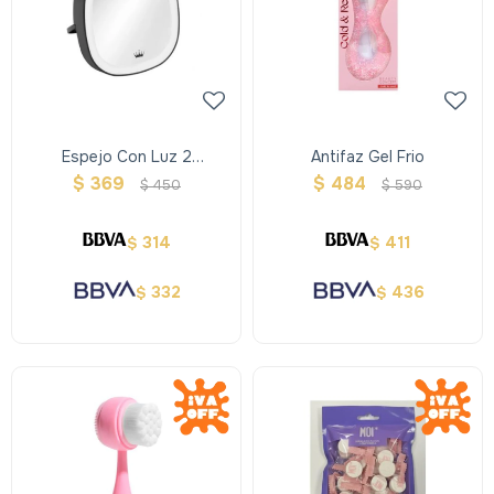
Espejo Con Luz 2
Antifaz Gel Frio
Intensidades
$
369
$
484
$
450
$
590
314
411
$
$
332
436
$
$