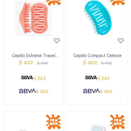
Cepillo Extreme Travel
Cepillo Compact Celeste
Aroma A Mango
$
402
$
402
$
490
$
490
342
342
$
$
362
362
$
$