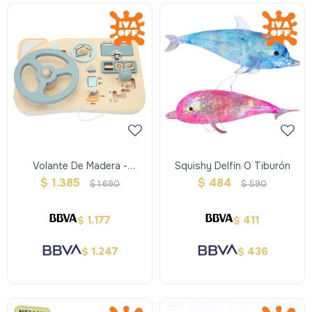
Volante De Madera -
Squishy Delfín O Tiburón
Tablero Didáctico
$
1.385
$
484
$
1.690
$
590
1.177
411
$
$
1.247
436
$
$