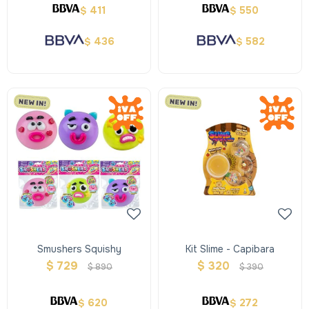
411
550
$
$
436
582
$
$
Smushers Squishy
Kit Slime - Capibara
$
729
$
320
$
890
$
390
620
272
$
$