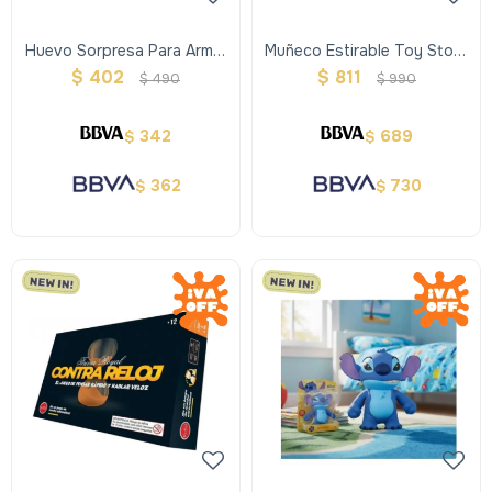
Huevo Sorpresa Para Armar
Muñeco Estirable Toy Story
Un Vehiculo
- Buzz Lightyear
$
402
$
811
$
490
$
990
342
689
$
$
362
730
$
$