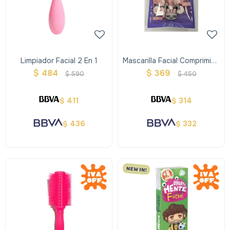
Limpiador Facial 2 En 1
Mascarilla Facial Comprimida
25 Unidades
$
484
$
369
$
590
$
450
411
314
$
$
436
332
$
$