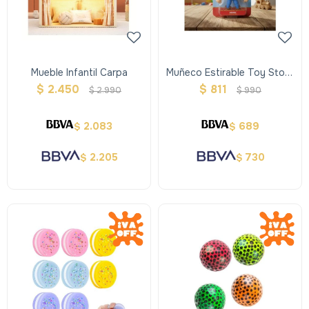
Mueble Infantil Carpa
Muñeco Estirable Toy Story
Woody
$
2.450
$
811
$
2.990
$
990
2.083
689
$
$
2.205
730
$
$