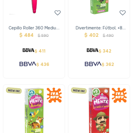
Cepillo Roller 360 Medium
Divertimente: Fútbol, +8
35 Mm Rosa
Años
$
484
$
402
$
590
$
490
411
342
$
$
436
362
$
$