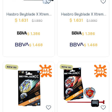
Hasbro Beyblade X Xtreme
Hasbro Beyblade X Xtreme
Trompo + Lanzador -
Trompo + Lanzador - Verde
$
1.631
$
1.631
$
1.990
$
1.990
Violeta
1.386
1.386
$
$
1.468
1.468
$
$