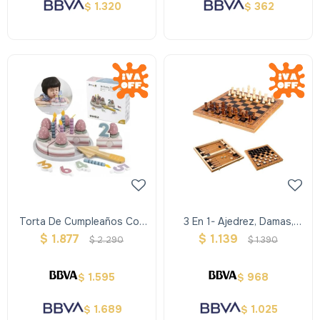
1.320
362
$
$
Torta De Cumpleaños Con
3 En 1- Ajedrez, Damas,
Accesorios
Backgammon Grande
$
1.877
$
1.139
$
2.290
$
1.390
1.595
968
$
$
1.689
1.025
$
$