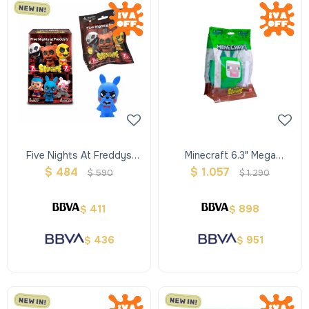
Five Nights At Freddys
Minecraft 6.3" Mega
Movie 2.5" Squishmes
Squishmes
$
484
$
1.057
$
590
$
1.290
411
898
$
$
436
951
$
$