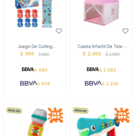
Juego De Curling
Casita Infantil De Tela -
Automovilismo
Rosada
$
565
$
2.450
$
690
$
2.990
480
2.083
$
$
509
2.205
$
$