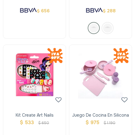
656
288
$
$
Kit Create Art Nails
Juego De Cocina En Silicona
$
533
$
975
$
650
$
1.190