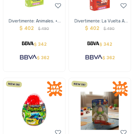
Divertimente: Animales, +6
Divertimente: La Vuelta Al
Años
Mundo, +9 Años
$
402
$
402
$
490
$
490
342
342
$
$
362
362
$
$