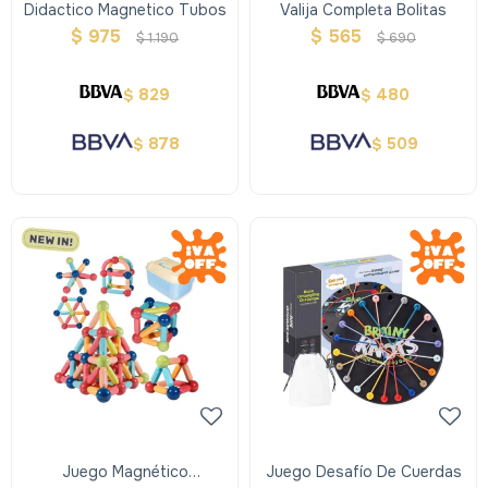
Didactico Magnetico Tubos
Valija Completa Bolitas
$
975
$
565
$
1.190
$
690
829
480
$
$
878
509
$
$
Juego Magnético
Juego Desafío De Cuerdas