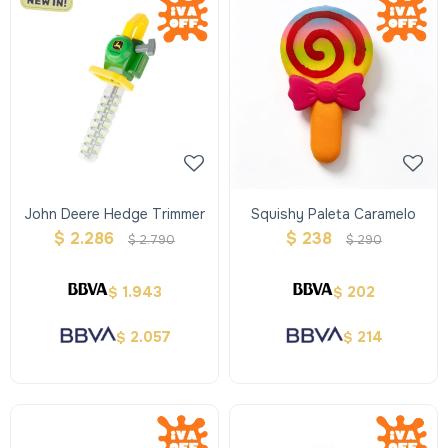
John Deere Hedge Trimmer
Squishy Paleta Caramelo
$
2.286
$
238
$
2.790
$
290
1.943
202
$
$
2.057
214
$
$