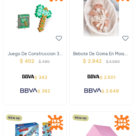
Juego De Construccion 3d
Bebote De Goma En Moises
Para Armar - Hacha
38 Cm Con Conejito Beige
$
402
$
2.942
$
490
$
3.590
342
2.501
$
$
362
2.648
$
$