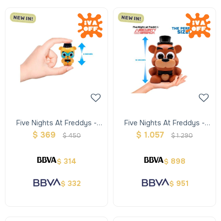
Five Nights At Freddys -
Five Nights At Freddys -
Trompo
Mega Squishme
$
369
$
1.057
$
450
$
1.290
314
898
$
$
332
951
$
$