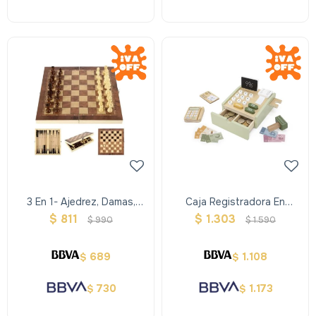
3 En 1- Ajedrez, Damas,
Caja Registradora En
Backgammon Chico
Madera - Verde
$
811
$
1.303
$
990
$
1.590
689
1.108
$
$
730
1.173
$
$