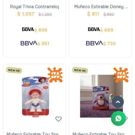
Royal Trivia Contrarreloj
Muñeco Estirable Disney -
Stitch
$
1.057
$
811
$
1.290
$
990
898
689
$
$
951
730
$
$
Muñeco Estirable Toy Story
Muñeco Estirable Toy Story