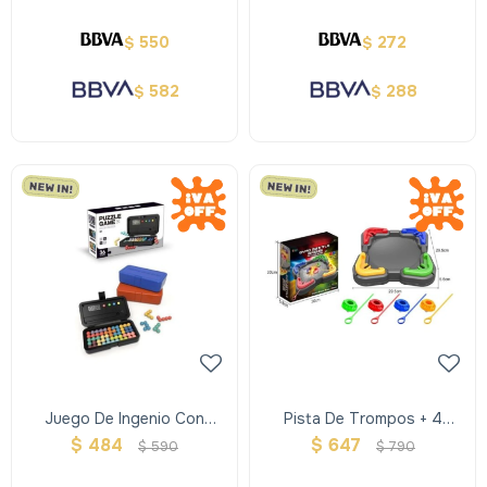
550
272
$
$
582
288
$
$
Juego De Ingenio Con
Pista De Trompos + 4
Tablero Puntaje
Trompos
$
484
$
647
$
590
$
790