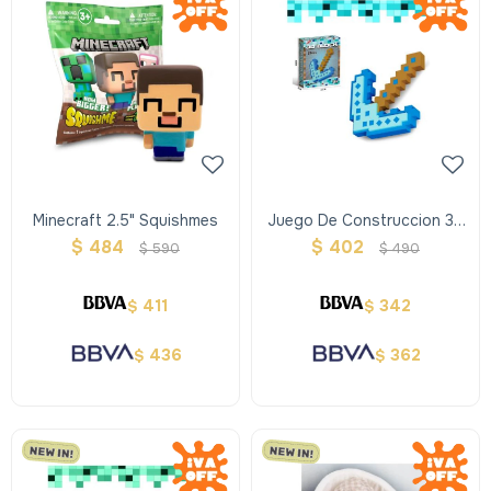
Minecraft 2.5" Squishmes
Juego De Construccion 3d
Para Armar - Pico
$
484
$
402
$
590
$
490
411
342
$
$
436
362
$
$