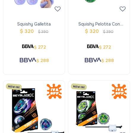
Squishy Galletita
Squishy Pelotita Con
Orbeez
$
320
$
320
$
390
$
390
272
272
$
$
288
288
$
$