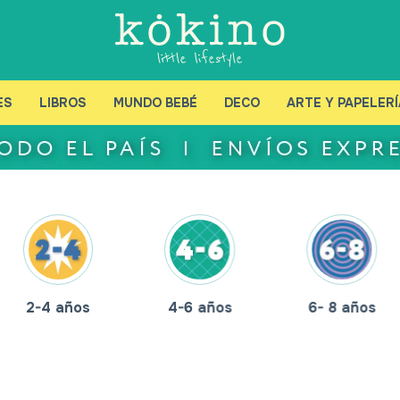
ES
LIBROS
MUNDO BEBÉ
DECO
ARTE Y PAPELERÍ
2-4 años
4-6 años
6- 8 años