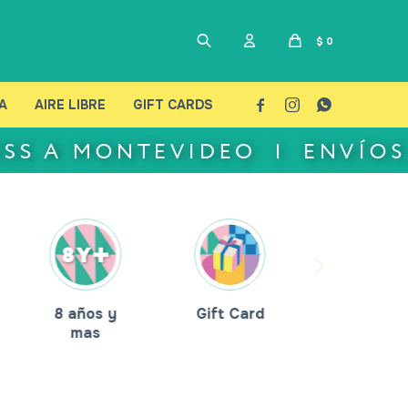
$
0
A
AIRE LIBRE
GIFT CARDS



8 años y
Gift Card
mas