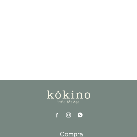



a
Compra