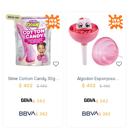
Slime Cotton Candy 30g -
Algodon Esponjoso
Oosh
Chupetin Chico- Oosh
$
402
$
402
$
490
$
490
342
342
$
$
362
362
$
$