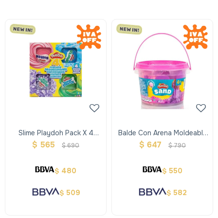
Slime Playdoh Pack X 4
Balde Con Arena Moldeable
Variedades
Y Estirable Sand 2 Colores
$
565
$
647
$
690
$
790
Playdoh
480
550
$
$
509
582
$
$