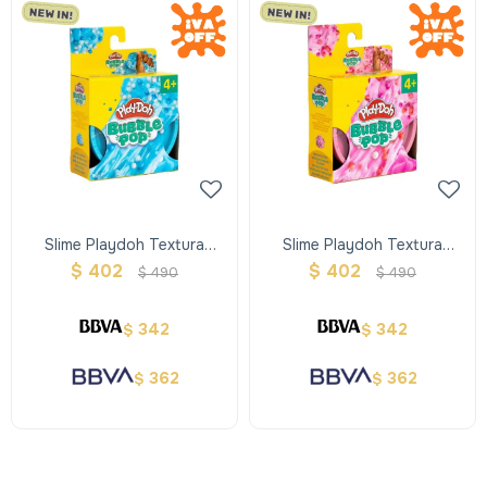
Slime Playdoh Textura
Slime Playdoh Textura
Bubble Pop Celeste
Bubble Pop Rosado
$
402
$
402
$
490
$
490
342
342
$
$
362
362
$
$