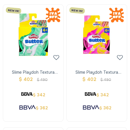
Slime Playdoh Textura
Slime Playdoh Textura
Butter 2 Colores
Butter Mix 2 Colores
$
402
$
402
$
490
$
490
342
342
$
$
362
362
$
$