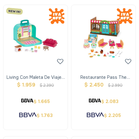
Living Con Maleta De Viaje -
Restaurante Pass The
Woodzeez
Pasta Woodzeez
$
1.959
$
2.450
$
2.390
$
2.990
1.665
2.083
$
$
1.763
2.205
$
$