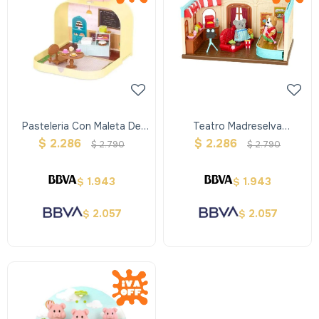
Pasteleria Con Maleta De
Teatro Madreselva
Viaje Woodzeez
Woodzeez
$
2.286
$
2.286
$
2.790
$
2.790
1.943
1.943
$
$
2.057
2.057
$
$