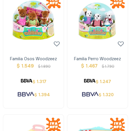
Familia Osos Woodzeez
Familia Perro Woodzeez
$
1.549
$
1.467
$
1.890
$
1.790
1.317
1.247
$
$
1.394
1.320
$
$