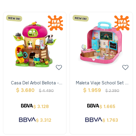
Casa Del Arbol Bellota -
Maleta Viaje School Set -
Woodzeez
Woodzeez
$
3.680
$
1.959
$
4.490
$
2.390
3.128
1.665
$
$
3.312
1.763
$
$