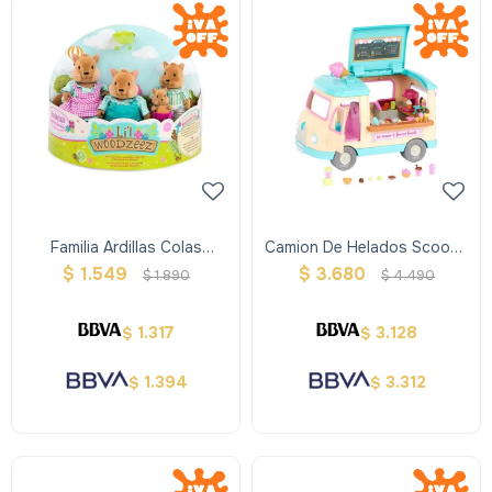
Familia Ardillas Colas
Camion De Helados Scoops
Tupidas Woodzeez
Woodzeez
$
1.549
$
3.680
$
1.890
$
4.490
1.317
3.128
$
$
1.394
3.312
$
$