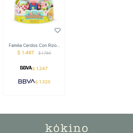
Familia Cerdos Con Rizos
Woodzeez
$
1.467
$
1.790
1.247
$
1.320
$