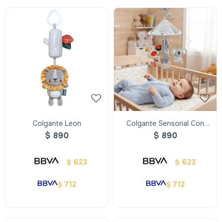
Colgante Leon
Colgante Sensorial Con
Animales
$
890
$
890
623
623
$
$
712
712
$
$