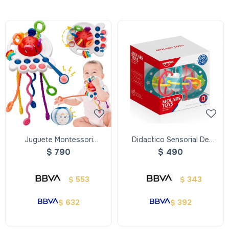
Juguete Montessori
Didactico Sensorial De
Sensorial De Silicona,
Silicona- Molarstoys
$
790
$
490
Cuerdas Y Mordedor
553
343
$
$
632
392
$
$