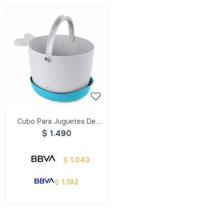
Cubo Para Juguetes De
Baño
$
1.490
1.043
$
1.192
$