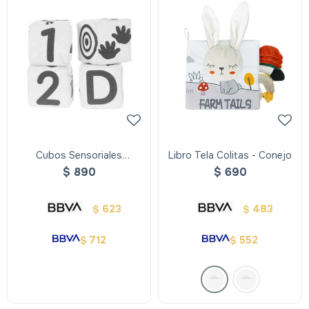
Cubos Sensoriales
Libro Tela Colitas - Conejo
Acolchonados
$
890
$
690
623
483
$
$
712
552
$
$