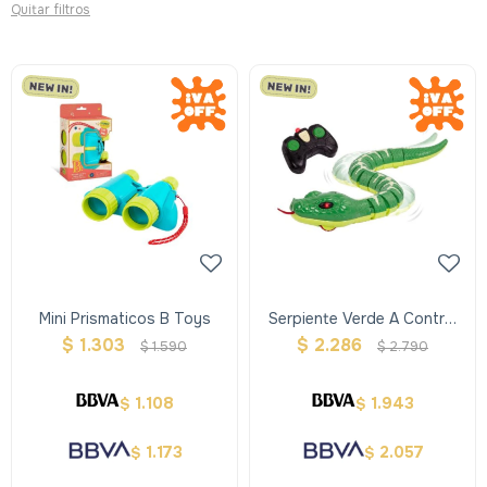
Quitar filtros
Mini Prismaticos B Toys
Serpiente Verde A Control
Remoto Terra
$
1.303
$
2.286
$
1.590
$
2.790
1.108
1.943
$
$
1.173
2.057
$
$