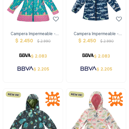
Campera Impermeable -
Campera Impermeable -
Sirena Verde/rosado -
Tiburón - Stephen Joseph
$
2.450
$
2.450
$
2.990
$
2.990
Stephen Joseph
2.083
2.083
$
$
2.205
2.205
$
$