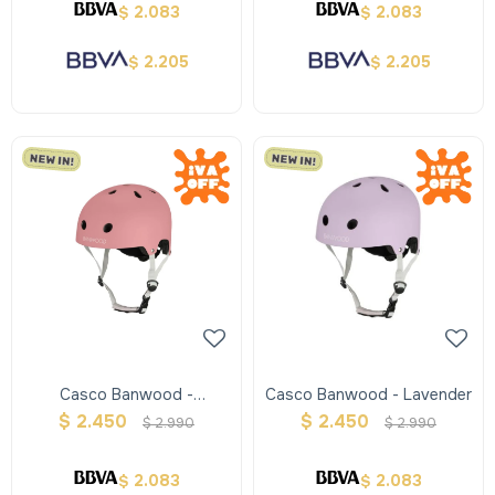
2.083
2.083
$
$
2.205
2.205
$
$
Casco Banwood -
Casco Banwood - Lavender
Raspberry
$
2.450
$
2.450
$
2.990
$
2.990
2.083
2.083
$
$