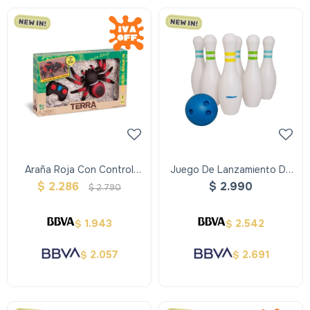
Araña Roja Con Control
Juego De Lanzamiento De
Remoto Terra
Bolos Xxl - Alldoro
$
2.286
$
2.990
$
2.790
1.943
2.542
$
$
2.057
2.691
$
$