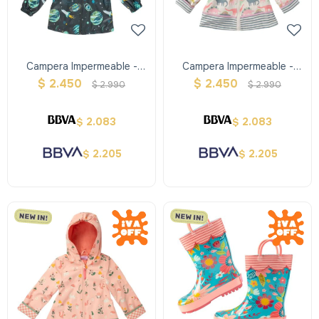
Campera Impermeable -
Campera Impermeable -
Espacio - Stephen Joseph
Dino Rosa - Stephen
$
2.450
$
2.450
$
2.990
$
2.990
Joseph
2.083
2.083
$
$
2.205
2.205
$
$