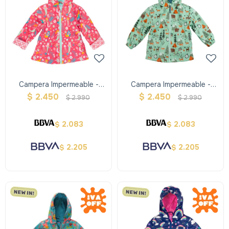
Campera Impermeable -
Campera Impermeable -
Sirena Rosada - Stephen
Bosque - Stephen Joseph
$
2.450
$
2.450
$
2.990
$
2.990
Joseph
2.083
2.083
$
$
2.205
2.205
$
$