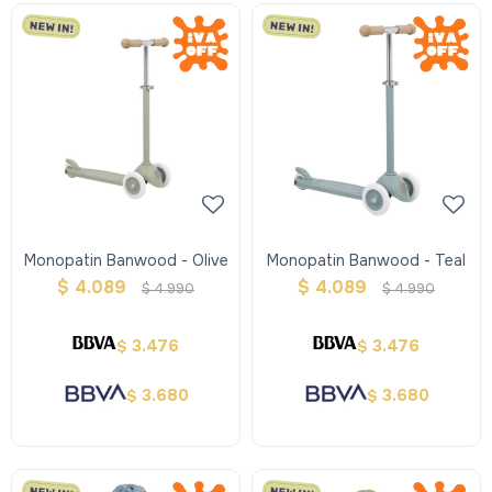
Monopatin Banwood - Olive
Monopatin Banwood - Teal
$
4.089
$
4.089
$
4.990
$
4.990
3.476
3.476
$
$
3.680
3.680
$
$