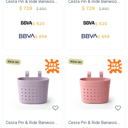
Cesta Pin & Ride Banwood -
Cesta Pin & Ride Banwood -
Faded Pink
Ivory
$
729
$
729
$
890
$
890
620
620
$
$
656
656
$
$
Cesta Pin & Ride Banwood -
Cesta Pin & Ride Banwood -