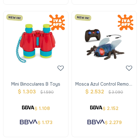
Mini Binoculares B Toys
Mosca Azul Control Remoto
Terra
$
1.303
$
2.532
$
1.590
$
3.090
1.108
2.152
$
$
1.173
2.279
$
$