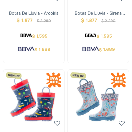
Botas De Lluvia - Arcoiris
Botas De Lluvia - Sirena
Verde
$
1.877
$
1.877
$
2.290
$
2.290
1.595
1.595
$
$
1.689
1.689
$
$