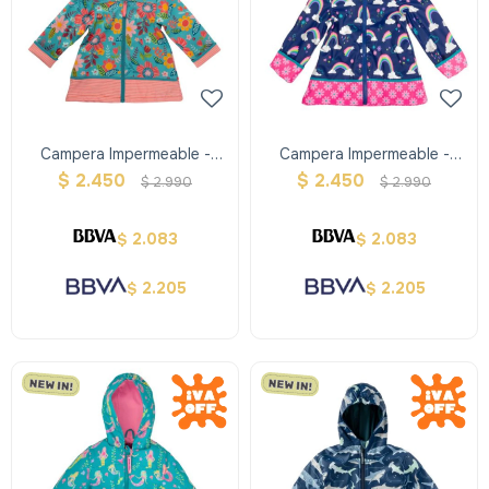
Campera Impermeable -
Campera Impermeable -
Primavera - Stephen Joseph
Arcoiris - Stephen Joseph
$
2.450
$
2.450
$
2.990
$
2.990
2.083
2.083
$
$
2.205
2.205
$
$