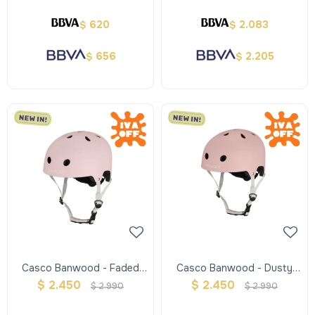
620
2.083
$
$
656
2.205
$
$
Casco Banwood - Faded
Casco Banwood - Dusty
Pink
Rose
$
2.450
$
2.450
$
2.990
$
2.990