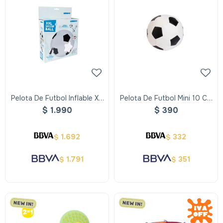
Pelota De Futbol Inflable Xxl
Pelota De Futbol Mini 10 Cm
- Alldoro
Color Blanco Y Negro -
$
1.990
$
390
Alldoro
1.692
332
$
$
1.791
351
$
$