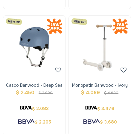
Casco Banwood - Deep Sea
Monopatin Banwood - Ivory
$
2.450
$
4.089
$
2.990
$
4.990
2.083
3.476
$
$
2.205
3.680
$
$