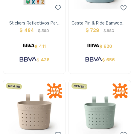
Stickers Reflectivos Para
Cesta Pin & Ride Banwood -
Casco Alfabeto Banwood
Teal
$
484
$
729
$
590
$
890
411
620
$
$
436
656
$
$