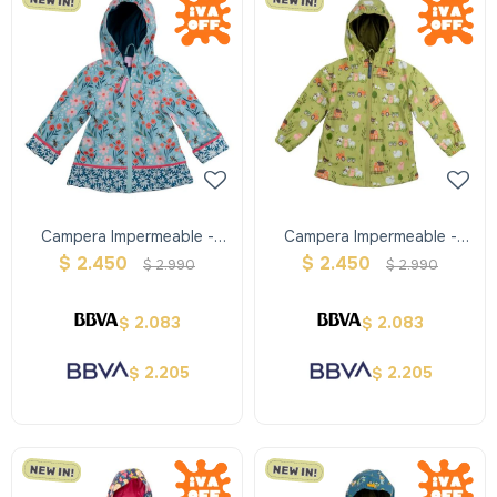
Campera Impermeable -
Campera Impermeable -
Flores - Stephen Joseph
Granja - Stephen Joseph
$
2.450
$
2.450
$
2.990
$
2.990
2.083
2.083
$
$
2.205
2.205
$
$