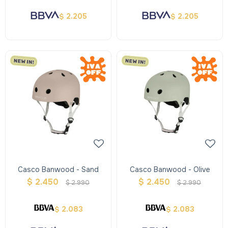
2.205
2.205
$
$
Casco Banwood - Sand
Casco Banwood - Olive
$
2.450
$
2.450
$
2.990
$
2.990
2.083
2.083
$
$