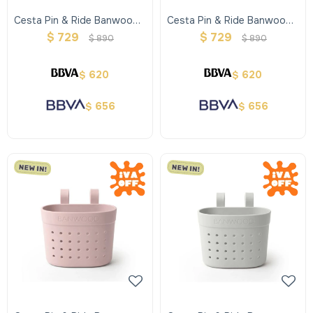
Cesta Pin & Ride Banwood -
Cesta Pin & Ride Banwood -
Deep Sea
Dusty Rose
$
729
$
729
$
890
$
890
620
620
$
$
656
656
$
$