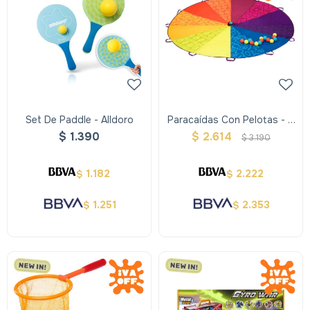
Set De Paddle - Alldoro
Paracaídas Con Pelotas - B
Toys
$
1.390
$
2.614
$
3.190
1.182
2.222
$
$
1.251
2.353
$
$