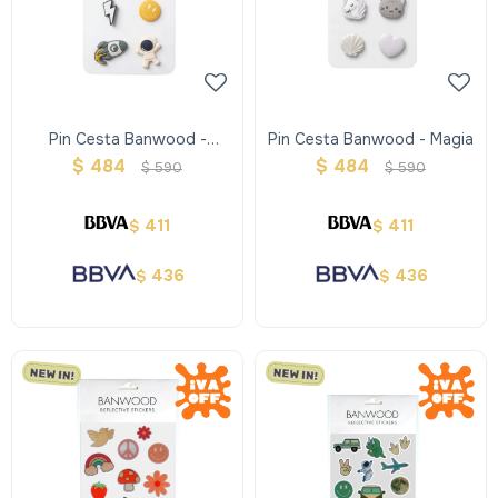
Pin Cesta Banwood -
Pin Cesta Banwood - Magia
Espacio
$
484
$
484
$
590
$
590
411
411
$
$
436
436
$
$