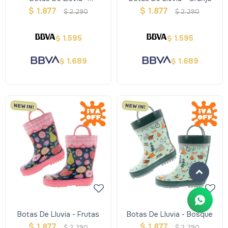
Construcción
$
1.877
$
1.877
$
2.290
$
2.290
1.595
1.595
$
$
1.689
1.689
$
$
Botas De Lluvia - Frutas
Botas De Lluvia - Bosque
$
1.877
$
1.877
$
2.290
$
2.290