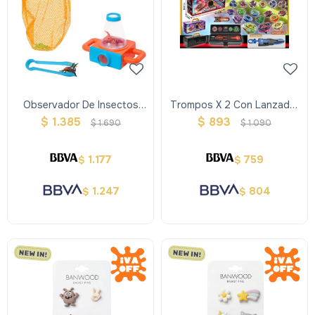
Observador De Insectos
Trompos X 2 Con Lanzador
9pcs
En Valija
$
1.385
$
893
$
1.690
$
1.090
1.177
759
$
$
1.247
804
$
$