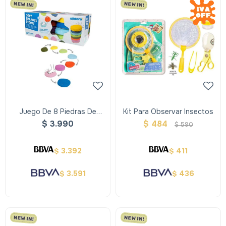
Juego De 8 Piedras De
Kit Para Observar Insectos
Equilibrio Alldoro
$
3.990
$
484
$
590
3.392
411
$
$
3.591
436
$
$