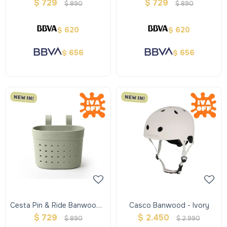
Lavender
Raspberry
$
729
$
729
$
890
$
890
620
620
$
$
656
656
$
$
Cesta Pin & Ride Banwood -
Casco Banwood - Ivory
Olive
$
729
$
2.450
$
890
$
2.990