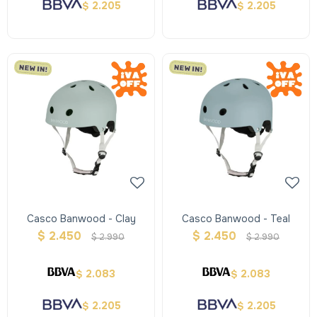
2.205
2.205
$
$
Casco Banwood - Clay
Casco Banwood - Teal
$
2.450
$
2.450
$
2.990
$
2.990
2.083
2.083
$
$
2.205
2.205
$
$