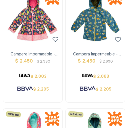
Campera Impermeable -
Campera Impermeable -
Frutas - Stephen Joseph
Construcción - Stephen
$
2.450
$
2.450
$
2.990
$
2.990
Joseph
2.083
2.083
$
$
2.205
2.205
$
$