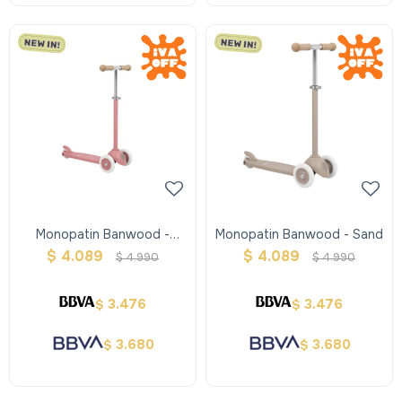
Monopatin Banwood -
Monopatin Banwood - Sand
Raspberry
$
4.089
$
4.089
$
4.990
$
4.990
3.476
3.476
$
$
3.680
3.680
$
$