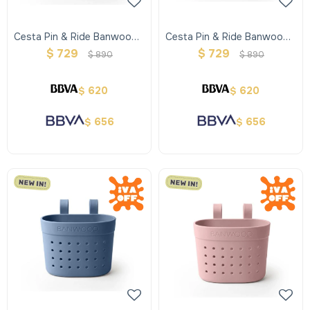
Cesta Pin & Ride Banwood -
Cesta Pin & Ride Banwood -
Sand
Clay
$
729
$
729
$
890
$
890
620
620
$
$
656
656
$
$