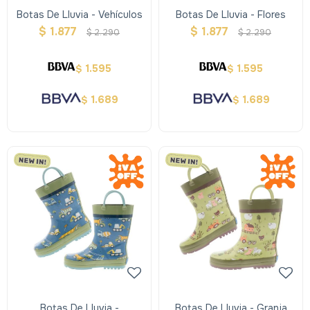
Botas De Lluvia - Vehículos
Botas De Lluvia - Flores
$
1.877
$
1.877
$
2.290
$
2.290
1.595
1.595
$
$
1.689
1.689
$
$
Botas De Lluvia -
Botas De Lluvia - Granja