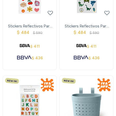
Stickers Reflectivos Para
Stickers Reflectivos Para
Casco Unicornios/flores
Casco Dinos/espacio
$
484
$
484
$
590
$
590
Banwood
Banwood
411
411
$
$
436
436
$
$