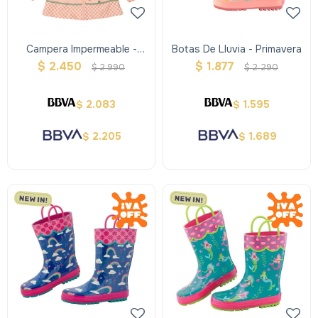
Campera Impermeable -
Botas De Lluvia - Primavera
Conejos Ardillas -stephen
$
2.450
$
1.877
$
2.990
$
2.290
Joseph
2.083
1.595
$
$
2.205
1.689
$
$