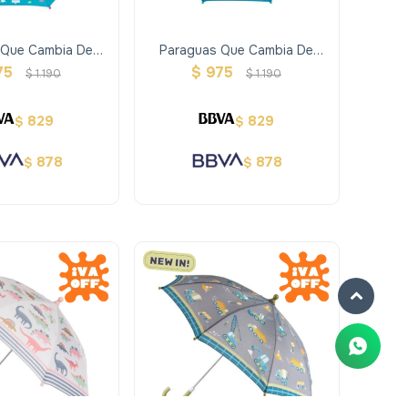
 Que Cambia De
Paraguas Que Cambia De
 Sirena Verde
Color - Debajo Del Mar
75
$
975
$
1.190
$
1.190
829
829
$
$
878
878
$
$