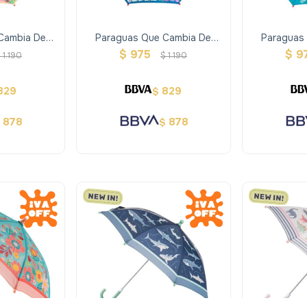
Cambia De
Paraguas Que Cambia De
Paraguas
iposas
Color - Arcoiris
Color -
$
975
$
9
$
1.190
$
1.190
829
829
$
878
878
$