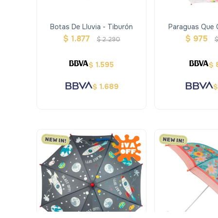
Botas De Lluvia - Tiburón
Paraguas Que 
Color - Mar
$
1.877
$
975
$
2.290
1.595
$
$
1.689
$
$