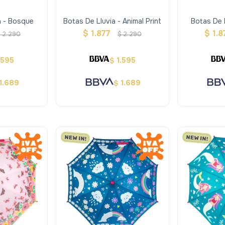
a - Bosque
Botas De Lluvia - Animal Print
Botas De 
$
1.877
$
1.8
$
2.290
$
2.290
.595
1.595
$
1.689
1.689
$