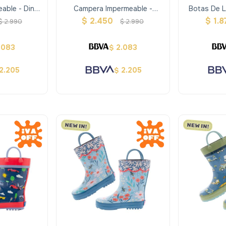
able - Dino
Campera Impermeable -
Botas De L
en Joseph
Conejos Ardillas -stephen
$
2.450
$
1.8
$
2.990
$
2.990
Joseph
.083
2.083
$
2.205
2.205
$