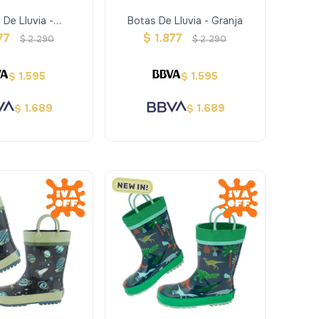
 De Lluvia -
Botas De Lluvia - Granja
strucción
77
$
1.877
$
2.290
$
2.290
1.595
1.595
$
$
1.689
1.689
$
$