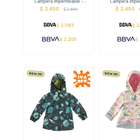
Campera Impermeable -
Campera Impe
Bosque - Stephen Joseph
Primavera - Ste
$
2.450
$
2.450
$
2.990
2.083
2
$
$
2.205
$
$