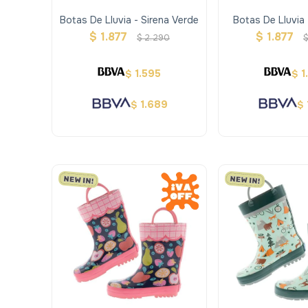
Botas De Lluvia - Sirena Verde
Botas De Lluvia 
$
1.877
$
1.877
$
2.290
1.595
1
$
$
1.689
$
$