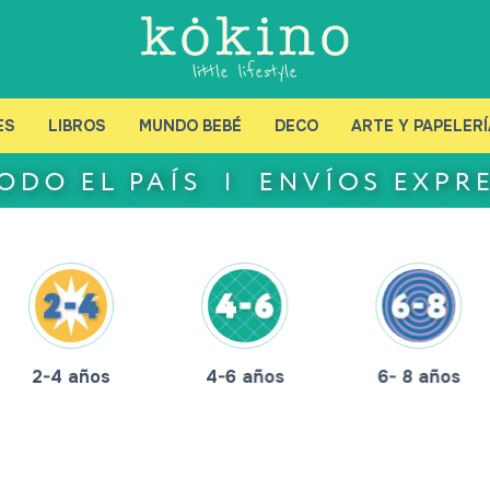
ES
LIBROS
MUNDO BEBÉ
DECO
ARTE Y PAPELERÍ
2-4 años
4-6 años
6- 8 años