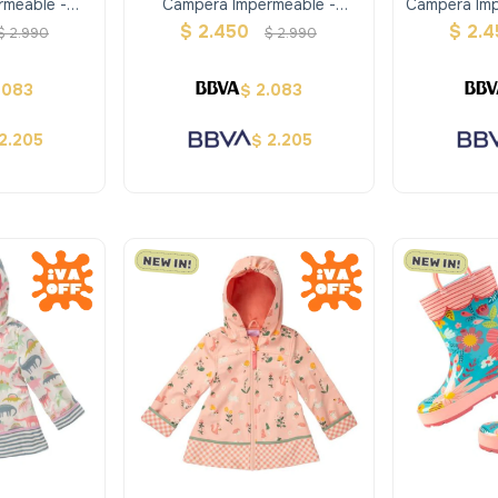
rmeable -
Campera Impermeable -
Campera Imp
phen Joseph
Arcoiris - Stephen Joseph
Verde/ro
$
2.450
$
2.
$
2.990
$
2.990
.083
2.083
$
2.205
2.205
$