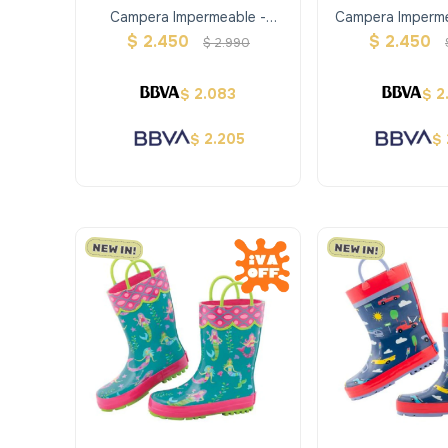
Campera Impermeable -
Campera Imperme
Espacio - Stephen Joseph
Rosa - Steph
$
2.450
$
2.450
$
2.990
2.083
2
$
$
2.205
$
$