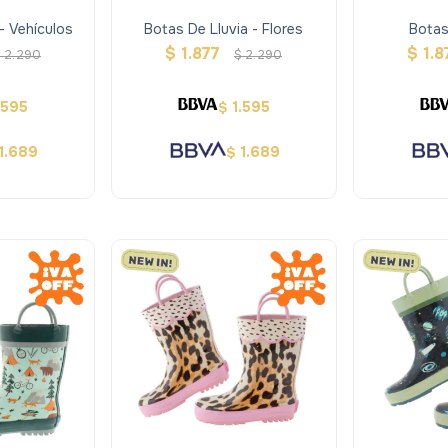
- Vehículos
Botas De Lluvia - Flores
Botas
Con
$
1.877
$
1.8
$
2.290
$
2.290
.595
1.595
$
1.689
1.689
$