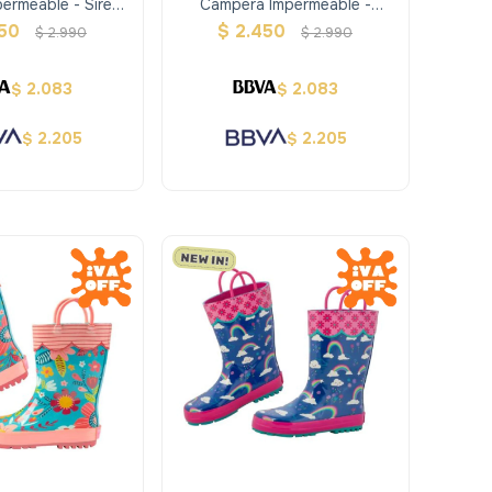
ermeable - Sirena
Campera Impermeable -
sado - Stephen
Tiburón - Stephen Joseph
450
$
2.450
$
2.990
$
2.990
Joseph
2.083
2.083
$
$
2.205
2.205
$
$