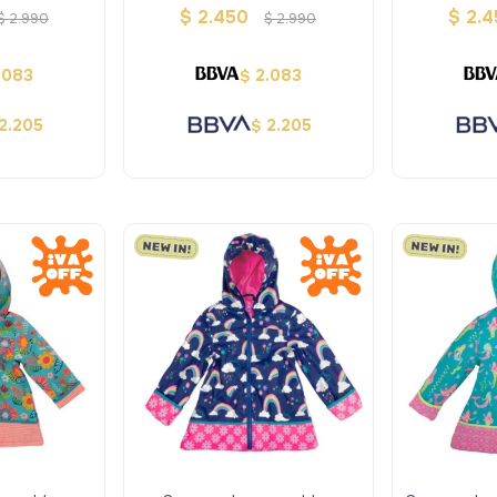
Joseph
- Stephen Joseph
Construc
$
2.450
$
2.
$
2.990
$
2.990
.083
2.083
$
2.205
2.205
$