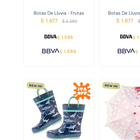
Botas De Lluvia - Frutas
Botas De Lluvi
$
1.877
$
1.877
$
2.290
1.595
1
$
$
1.689
$
$