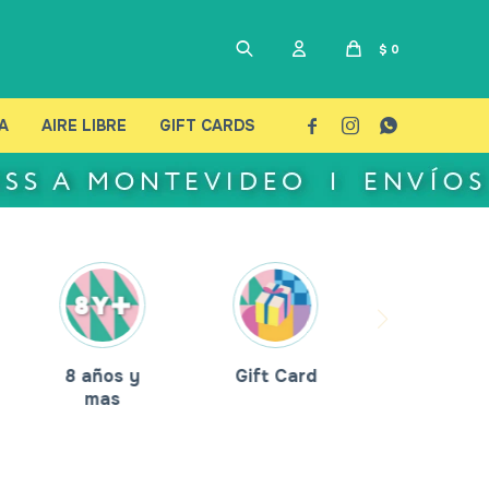
$
0
A
AIRE LIBRE
GIFT CARDS



8 años y
Gift Card
mas