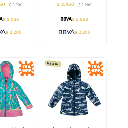
ción - Stephen
Rosada - Stephen Joseph
450
$
2.450
$
2.990
$
2.990
Joseph
2.083
2.083
$
$
2.205
2.205
$
$