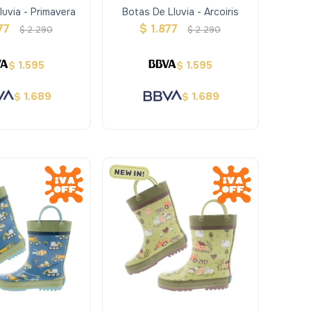
luvia - Primavera
Botas De Lluvia - Arcoiris
77
$
1.877
$
2.290
$
2.290
1.595
1.595
$
$
1.689
1.689
$
$