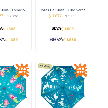
Lluvia - Espacio
Botas De Lluvia - Dino Verde
77
$
1.877
$
2.290
$
2.290
1.595
1.595
$
$
1.689
1.689
$
$