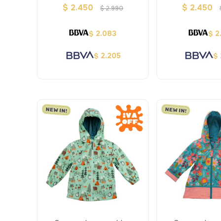
- Stephen Joseph
- Stephen 
$
2.450
$
2.450
$
2.990
2.083
2
$
$
2.205
$
$