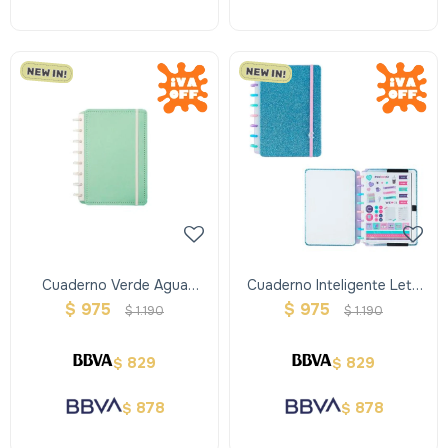
Cuaderno Verde Agua
Cuaderno Inteligente Lets
Pastel A5
Glitter Ocean Blue A5
$
975
$
975
$
1.190
$
1.190
829
829
$
$
878
878
$
$