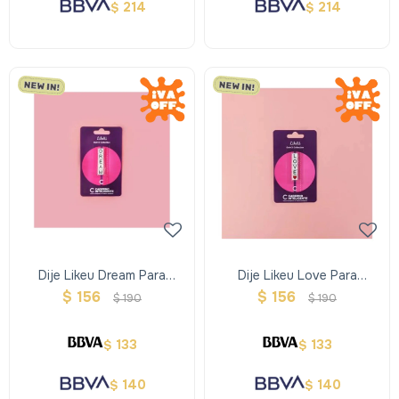
214
214
$
$
Dije Likeu Dream Para
Dije Likeu Love Para
Cuaderno Inteligente
Cuaderno Inteligente
$
156
$
156
$
190
$
190
133
133
$
$
140
140
$
$