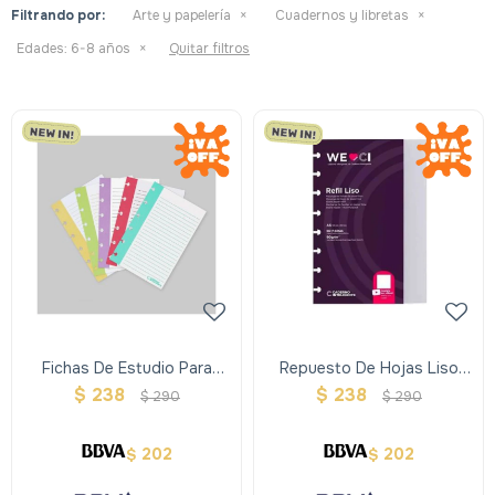
Filtrando por:
Arte y papelería
Cuadernos y libretas
Edades:
6-8 años
Quitar filtros
Fichas De Estudio Para
Repuesto De Hojas Liso
Cuaderno Inteligente
Para Cuaderno Inteligente
$
238
$
238
$
290
$
290
Grande
202
202
$
$