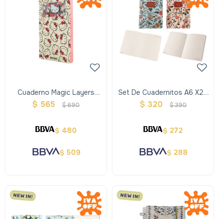
Cuaderno Magic Layers
Set De Cuadernitos A6 X2 -
Mooving Kello Kitty
Ibi Craft
$
565
$
320
$
690
$
390
480
272
$
$
509
288
$
$