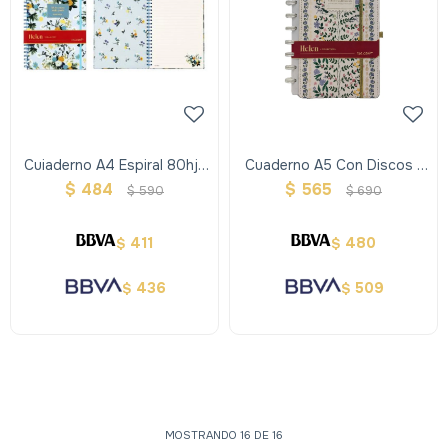
Cuiaderno A4 Espiral 80hjs
Cuaderno A5 Con Discos -
- Ibi Craft Helen
Ibi Craft Helen
$
484
$
565
$
590
$
690
411
480
$
$
436
509
$
$
MOSTRANDO
16
DE
16