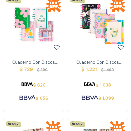
Cuaderno Con Discos
Cuaderno Con Discos
Mooving Tapa Dura A5
Mooving Tamaño Carta
$
729
$
1.221
$
890
$
1.490
620
1.038
$
$
656
1.099
$
$