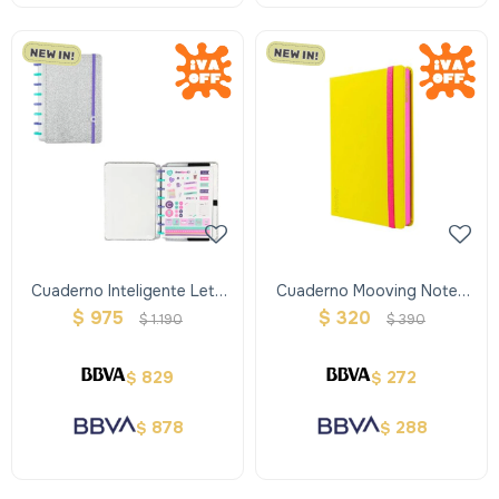
Cuaderno Inteligente Lets
Cuaderno Mooving Notes
Glitter Silver A5
Rayado A5 - Amarillo Y
$
975
$
320
$
1.190
$
390
Rosado
829
272
$
$
878
288
$
$