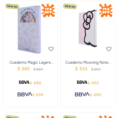
Cuaderno Magic Layers
Cuaderno Mooving Notes
Mooving Stitch
Hello Kitty A5
$
565
$
533
$
690
$
650
480
453
$
$
509
480
$
$