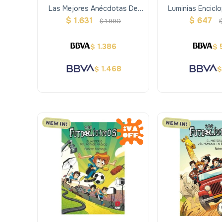
Las Mejores Anécdotas De
Luminias Enciclo
Fútbol
Geografia -
$
1.631
$
647
$
1.990
1.386
$
$
1.468
$