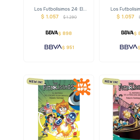
Los Futbolísimos 24: El
Los Futbolísim
Misterio Del Rodaje Mágico
Misterio Del Te
$
1.057
$
1.057
$
1.290
898
$
$
951
$