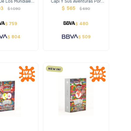
 De Los Mundiales
Capi Y Sus Aventuras Por
da 1930-2026
Uruguay
93
$
565
$
1.090
$
690
759
480
$
$
804
509
$
$