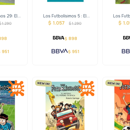
os 29: El
Los Futbolísimos 5 : El
Los Futb
er Más Largo
Misterio Del Robo Imposible
Misteri
$
1.057
$
1.
$
1.290
$
1.290
u
M
898
898
$
951
951
$
$