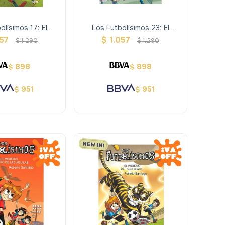
olísimos 17: El
Los Futbolísimos 23: El
o De Las Botas
Misterio De La Casa
057
$
1.057
$
1.290
$
1.290
ágicas
Encantada
898
898
$
$
951
951
$
$