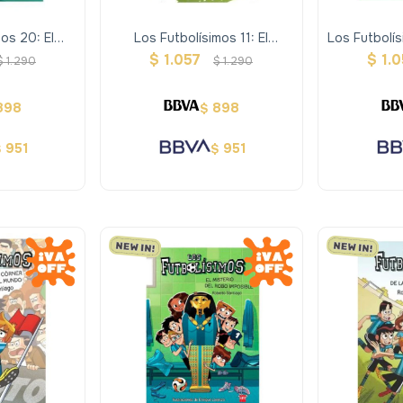
os 20: El
Los Futbolísimos 11: El
Los Futbolís
Máscara De
Misterio Del Día De Los
De Los Siet
$
1.057
$
1.
$
1.290
$
1.290
Inocentes
898
898
$
951
951
$
$