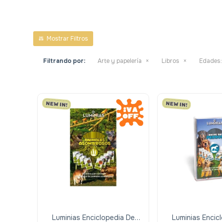
Filtrando por:
Arte y papelería
Libros
Edades
Luminias Enciclopedia De
Luminias Encic