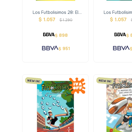
Los Futbolisimos 28: El
Los Futbolísim
Misterio Del Escape Room
Misterio De La 
$
1.057
$
1.057
$
1.290
Infinito
Oro
898
$
$
951
$