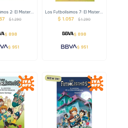
imos 2: El Misterio
Los Futbolísimos 7: El Misterio
e Goles En Propia
Del Penal Invisible
057
$
1.057
$
1.290
$
1.290
898
898
$
$
951
951
$
$