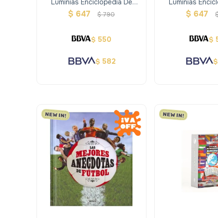
Luminias Enciclopedia De
Luminias Encic
Animales - Aves
Animales - R
$
647
$
647
$
790
550
$
$
582
$