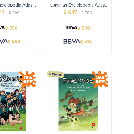
nciclopedia Atlas
Luminias Enciclopedia Atlas
 América Y Oceanía
Geografía - áfrica
47
$
647
$
790
$
790
550
550
$
$
582
582
$
$