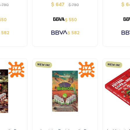
Perros
Dinosaurios
Animales - 
$
647
$
6
$
790
$
790
550
550
$
582
582
$
$