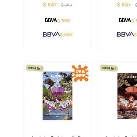
Animales Asombrosos
Razas De 
$
647
$
647
$
790
550
$
$
582
$