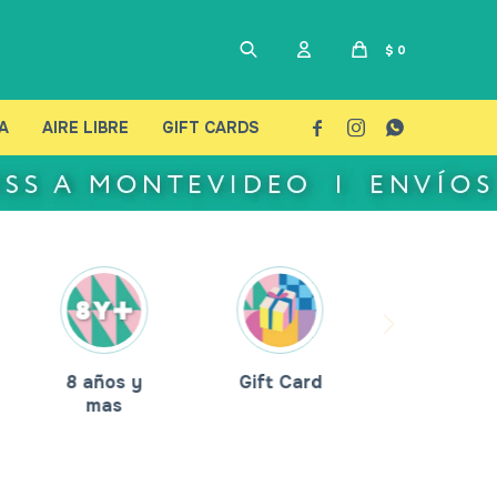
$
0
A
AIRE LIBRE
GIFT CARDS



8 años y
Gift Card
mas