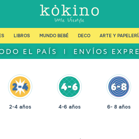
ES
LIBROS
MUNDO BEBÉ
DECO
ARTE Y PAPELERÍ
2-4 años
4-6 años
6- 8 años