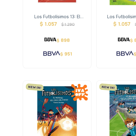
Los Futbolísimos 13: El
Los Futbolísim
Misterio Del Jugador Número
Misterio Del Corn
$
1.057
$
1.057
$
1.290
13
Del M
898
$
$
951
$