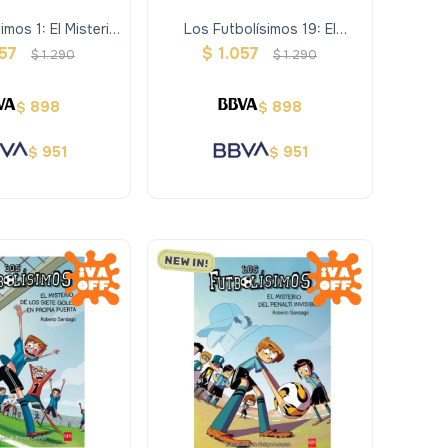
imos 1: El Misterio
Los Futbolísimos 19: El
bitros Dormidos
Misterio De Las Brujas
057
$
1.057
$
1.290
$
1.290
Futbolistas
898
898
$
$
951
951
$
$