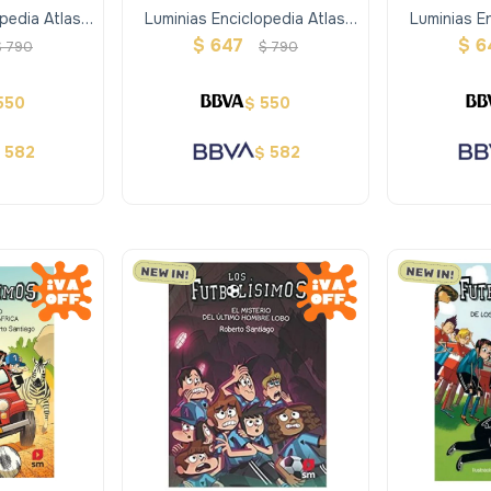
pedia Atlas
Luminias Enciclopedia Atlas
Luminias E
 Europa
Geografía - Asia
Geografía -
$
647
$
6
$
790
$
790
550
550
$
582
582
$
$