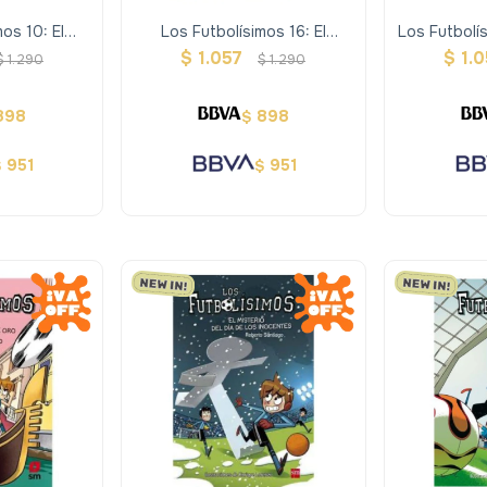
os 10: El
Los Futbolísimos 16: El
Los Futbolís
soro Pirata
Misterio Del último Hombre
De Los ár
$
1.057
$
1.
$
1.290
$
1.290
Lobo
898
898
$
951
951
$
$