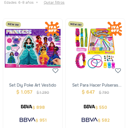
Edades:
6-8 años
Quitar filtros
Set Diy Poke Art Vestido
Set Para Hacer Pulseras
Con Hilo
$
1.057
$
647
$
1.290
$
790
898
550
$
$
951
582
$
$