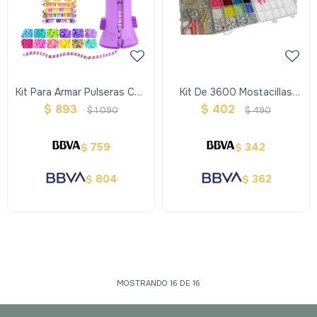
Kit Para Armar Pulseras Con
Kit De 3600 Mostacillas
Cuentas Diy
Para Pulseras Completo
$
893
$
402
$
1.090
$
490
759
342
$
$
804
362
$
$
MOSTRANDO
16
DE
16