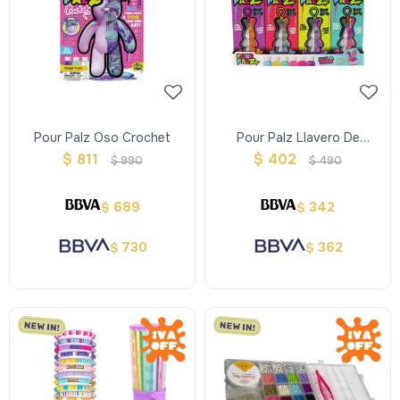
Pour Palz Oso Crochet
Pour Palz Llavero De
Conejito Surtidos
$
811
$
402
$
990
$
490
689
342
$
$
730
362
$
$