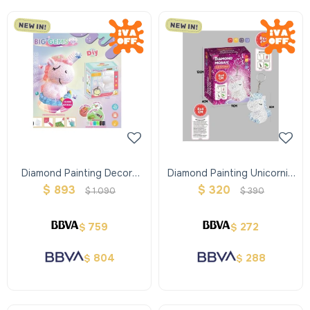
Diamond Painting Decora
Diamond Painting Unicornio
Tu Unicornio
Llavero
$
893
$
320
$
1.090
$
390
759
272
$
$
804
288
$
$