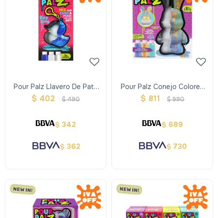
Pour Palz Llavero De Pato
Pour Palz Conejo Colores
Colores Surtidos
Surtidos
$
402
$
811
$
490
$
990
342
689
$
$
362
730
$
$