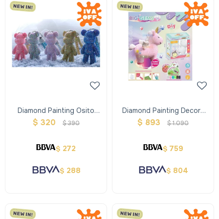
Diamond Painting Osito
Diamond Painting Decora
Llavero
Tu Unicornio Con Alas
$
320
$
893
$
390
$
1.090
272
759
$
$
288
804
$
$