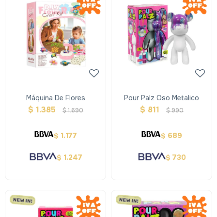
Máquina De Flores
Pour Palz Oso Metalico
$
1.385
$
811
$
1.690
$
990
1.177
689
$
$
1.247
730
$
$