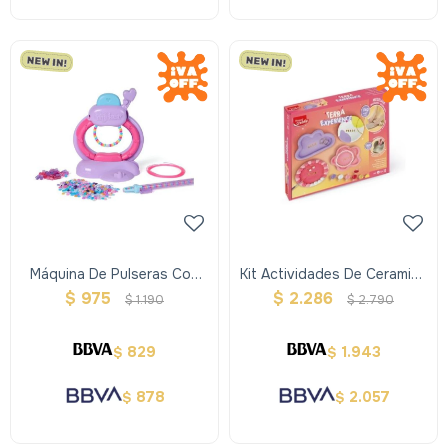
Máquina De Pulseras Con
Kit Actividades De Ceramica
Lápiz Y Cuentas
Terra Maped Creativ
$
975
$
2.286
$
1.190
$
2.790
829
1.943
$
$
878
2.057
$
$