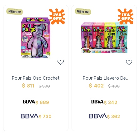
Pour Palz Oso Crochet
Pour Palz Llavero De
Conejito Surtidos
$
811
$
402
$
990
$
490
689
342
$
$
730
362
$
$