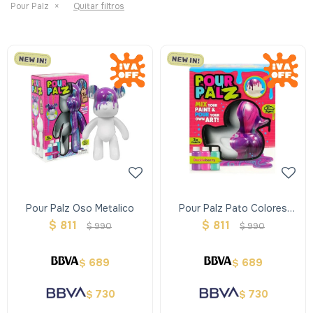
Pour Palz
Quitar filtros
Pour Palz Oso Metalico
Pour Palz Pato Colores
Surtidos
$
811
$
811
$
990
$
990
689
689
$
$
730
730
$
$