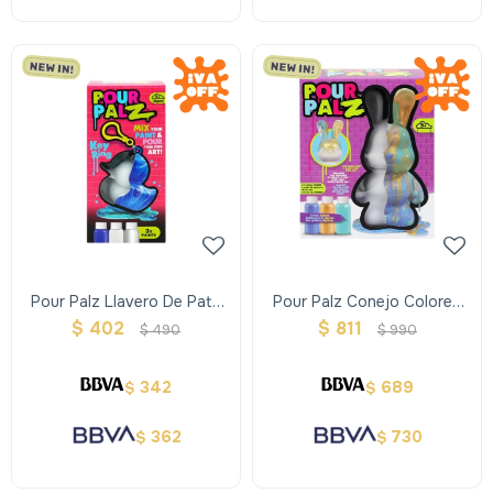
Pour Palz Llavero De Pato
Pour Palz Conejo Colores
Colores Surtidos
Surtidos
$
402
$
811
$
490
$
990
342
689
$
$
362
730
$
$