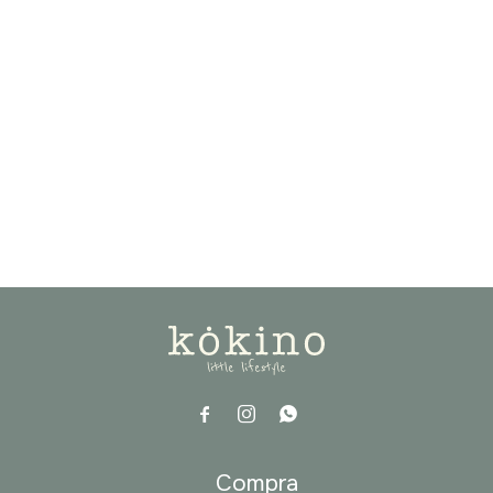



a
Compra