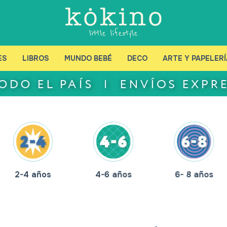
ES
LIBROS
MUNDO BEBÉ
DECO
ARTE Y PAPELERÍ
2-4 años
4-6 años
6- 8 años