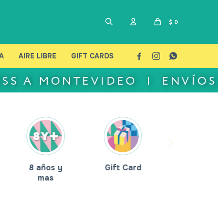
$
0
A
AIRE LIBRE
GIFT CARDS



8 años y
Gift Card
mas