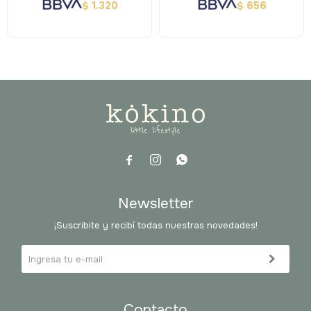
1.320
656
$
$



Newsletter
¡Suscribite y recibí todas nuestras novedades!
Contacto