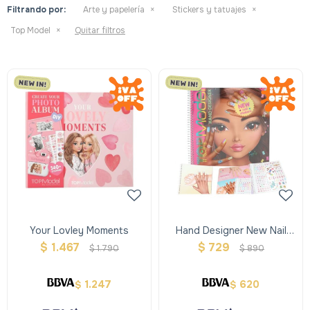
Filtrando por:
Arte y papelería
Stickers y tatuajes
Top Model
Quitar filtros
Your Lovley Moments
Hand Designer New Nail
Stickers
$
1.467
$
729
$
1.790
$
890
1.247
620
$
$