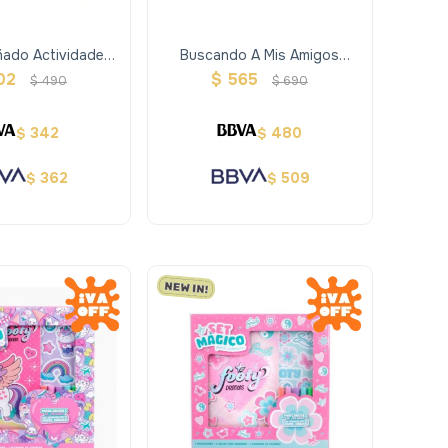
oñado Actividades
Buscando A Mis Amigos
nas Acolchonadas
Animales Del Mundo
02
$
565
$
490
$
690
342
480
$
$
362
509
$
$