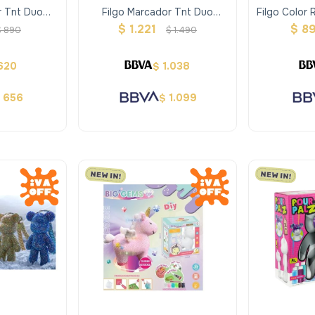
r Tnt Duo
Filgo Marcador Tnt Duo
Filgo Color 
 Plástico 24
Market - Estuche Plástico 48
- Estu
$
1.221
$
8
$
890
$
1.490
os
Surtidos
620
1.038
$
656
1.099
$