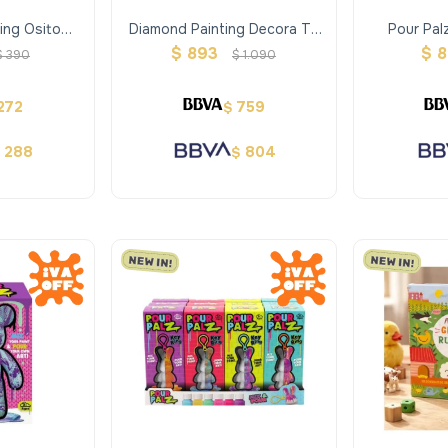
ing Osito
Diamond Painting Decora Tu
Pour Pal
o
Unicornio Con Alas
$
893
$
8
$
390
$
1.090
272
759
$
288
804
$