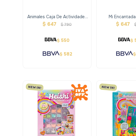
Animales Caja De Actividades
Mi Encantada
Con Pegatinas De Gemas
Actividades 
$
647
$
647
$
790
550
$
$
582
$