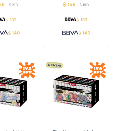
teligente
Cuaderno Inteligente
56
$
156
$
190
$
190
133
133
$
$
140
140
$
$