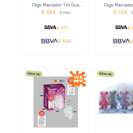
Filgo Marcador Tnt Duo
Filgo Marcado
Market - Estuche Plástico 12
Market - Estuche
$
484
$
729
$
590
Surtidos
Surtid
411
$
$
436
$
$