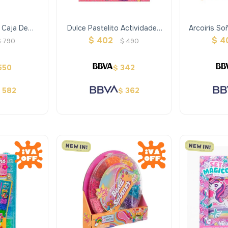
 Caja De
Dulce Pastelito Actividades
Arcoiris S
Con Gemas
Con Pegatinas Acolchonadas
Con Pegati
$
402
$
4
$
790
$
490
550
342
$
582
362
$
$