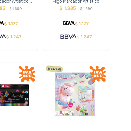
cador Artistico
Filgo Marcador Artistico
8 - Super Pastel
Estuche 48 - Tonos Medios
385
$
1.385
$
1.690
$
1.690
1.177
1.177
$
$
1.247
1.247
$
$