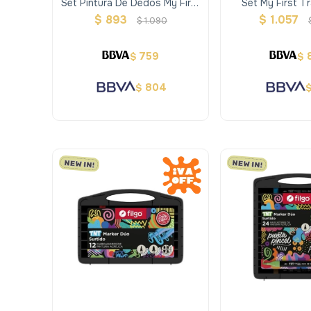
Set Pintura De Dedos My First
Set My First T
Stamp Maped Creativ
Maped Cr
$
893
$
1.057
$
1.090
759
$
$
804
$