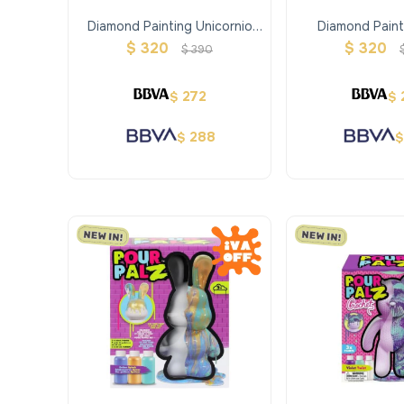
Diamond Painting Unicornio
Diamond Paint
Llavero
Llaver
$
320
$
320
$
390
272
$
$
288
$
$