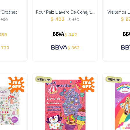
o Crochet
Pour Palz Llavero De Conejito
Visitemos 
Surtidos
10
$
402
$
9
990
$
490
689
342
$
730
362
$
$