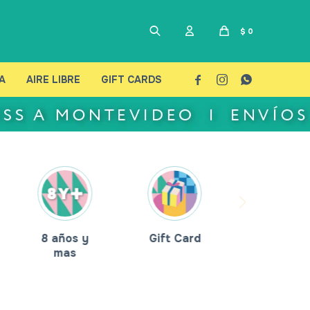
$
0
A
AIRE LIBRE
GIFT CARDS



8 años y
Gift Card
mas