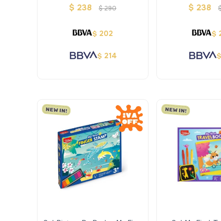
Cuaderno Inteligente
Cuaderno Intelig
$
238
$
238
$
290
202
$
$
214
$