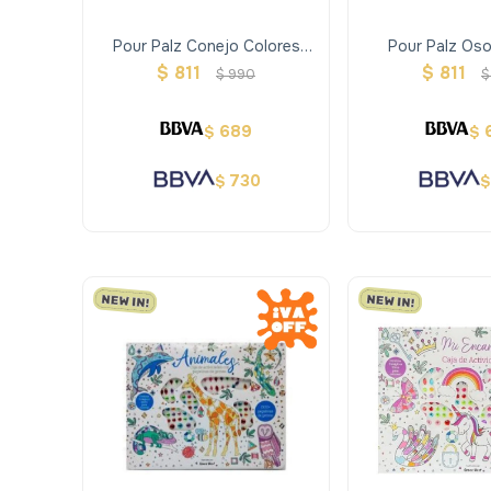
Pour Palz Conejo Colores
Pour Palz Os
Surtidos
$
811
$
811
$
990
$
689
$
$
730
$