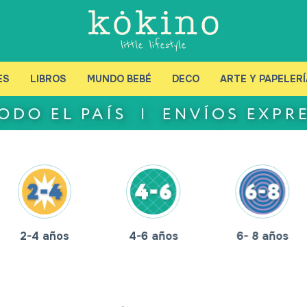
ES
LIBROS
MUNDO BEBÉ
DECO
ARTE Y PAPELERÍ
2-4 años
4-6 años
6- 8 años