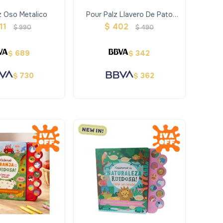
z Oso Metalico
Pour Palz Llavero De Pato
Colores Surtidos
11
$
402
$
990
$
490
689
342
$
$
730
362
$
$