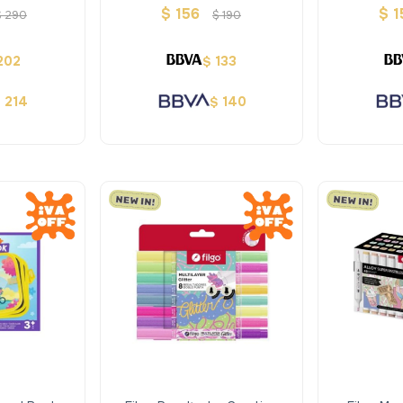
ente Grande
Cuaderno Inteligente
In
$
156
$
1
$
290
$
190
202
133
$
214
140
$
$