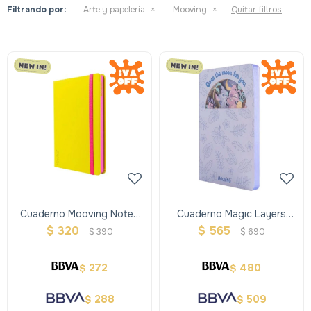
Filtrando por:
Arte y papelería
Mooving
Quitar filtros
Cuaderno Mooving Notes
Cuaderno Magic Layers
Rayado A5 - Amarillo Y
Mooving Stitch
$
320
$
565
$
390
$
690
Rosado
272
480
$
$
288
509
$
$