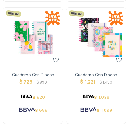
Cuaderno Con Discos
Cuaderno Con Discos
Mooving Tapa Dura A5
Mooving Tamaño Carta
$
729
$
1.221
$
890
$
1.490
620
1.038
$
$
656
1.099
$
$