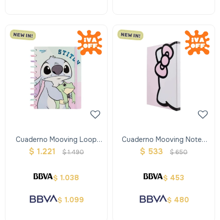
Cuaderno Mooving Loop
Cuaderno Mooving Notes
Con Discos Stitch - Tamaño
Hello Kitty A5
$
1.221
$
533
$
1.490
$
650
Carta
1.038
453
$
$
1.099
480
$
$