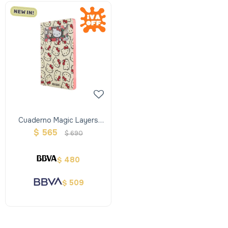
Cuaderno Magic Layers
Mooving Kello Kitty
$
565
$
690
480
$
509
$