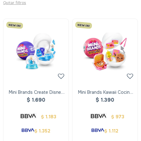
Quitar filtros
Mini Brands Create Disney
Mini Brands Kawaii Cocina
Snow Glo
Capsula
$
1.690
$
1.390
1.183
973
$
$
1.352
1.112
$
$