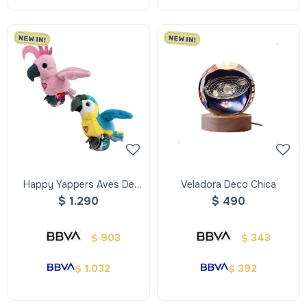
Happy Yappers Aves De
Veladora Deco Chica
Peluche Interactivas Con
$
1.290
$
490
Pulsera
903
343
$
$
1.032
392
$
$