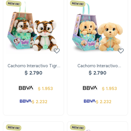
Cachorro Interactivo Tigre
Cachorro Interactivo
Baby Paws
Labrador Baby Paws
$
2.790
$
2.790
1.953
1.953
$
$
2.232
2.232
$
$