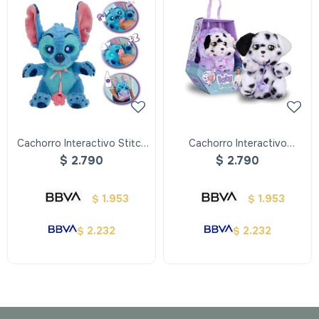
Cachorro Interactivo Stitch
Cachorro Interactivo
Baby Paws
Dalmata Baby Paws
$
2.790
$
2.790
1.953
1.953
$
$
2.232
2.232
$
$