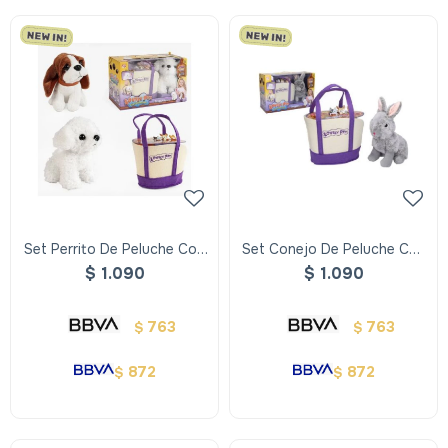
Set Perrito De Peluche Con
Set Conejo De Peluche Con
Bolso De Paseo
Bolso De Paseo
$
1.090
$
1.090
763
763
$
$
872
872
$
$