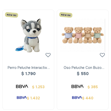
Perro Peluche Interactivo
Oso Peluche Con Buzo
Con Correa ,repite Y Ladra
30cm
$
1.790
$
550
1.253
385
$
$
1.432
440
$
$