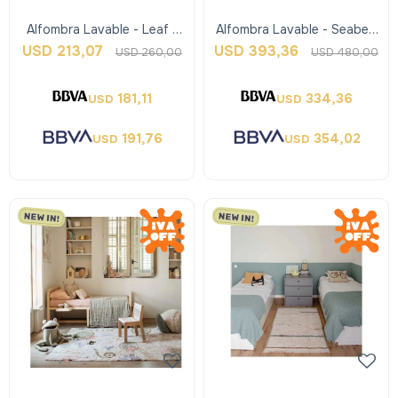
Alfombra Lavable - Leaf -
Alfombra Lavable - Seabed
Verde - Lorena Canals
- Lorena Canals
USD
213,07
USD
393,36
USD
260,00
USD
480,00
181,11
334,36
USD
USD
191,76
354,02
USD
USD