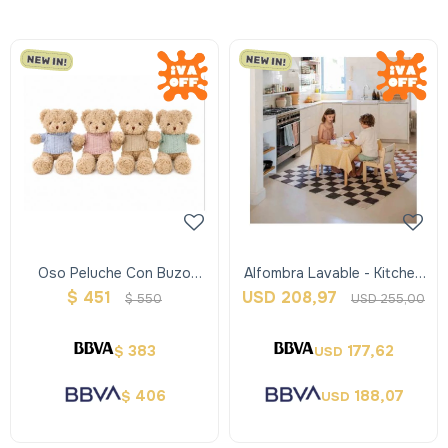
Oso Peluche Con Buzo
Alfombra Lavable - Kitchen
30cm
Tiles - Negro - Lorena
$
451
USD
208,97
$
550
USD
255,00
Canals
383
177,62
$
USD
406
188,07
$
USD