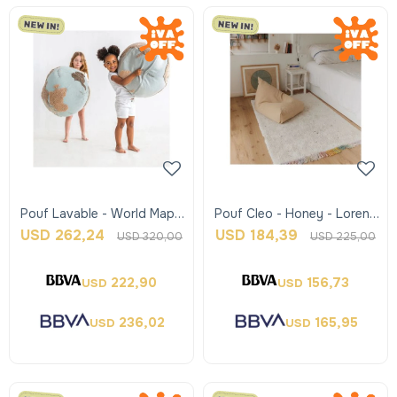
Pouf Lavable - World Map -
Pouf Cleo - Honey - Lorena
Lorena Canals
Canals
USD
262,24
USD
184,39
USD
320,00
USD
225,00
222,90
156,73
USD
USD
236,02
165,95
USD
USD