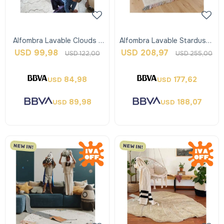
Alfombra Lavable Clouds -
Alfombra Lavable Stardust -
Xs - Lorena Canals
Lorena Canals
USD
99,98
USD
208,97
USD
122,00
USD
255,00
84,98
177,62
USD
USD
89,98
188,07
USD
USD