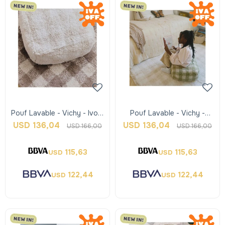
Pouf Lavable - Vichy - Ivory
Pouf Lavable - Vichy -
- Lorena Canals
Verde Matcha - Lorena
USD
136,04
USD
136,04
USD
166,00
USD
166,00
Canals
115,63
115,63
USD
USD
122,44
122,44
USD
USD