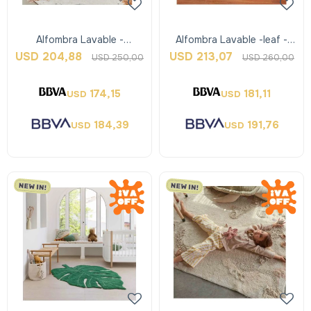
Alfombra Lavable -
Alfombra Lavable -leaf -
Interestelar - Lorena Canals
Oliva - Lorena Canals
USD
204,88
USD
213,07
USD
250,00
USD
260,00
174,15
181,11
USD
USD
184,39
191,76
USD
USD