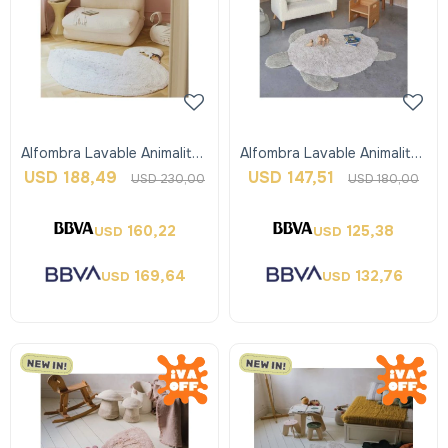
Alfombra Lavable Animalitos
Alfombra Lavable Animalitos
- Swan - Lorena Canals
- Turtle - Lorena Canals
USD
188,49
USD
147,51
USD
230,00
USD
180,00
160,22
125,38
USD
USD
169,64
132,76
USD
USD