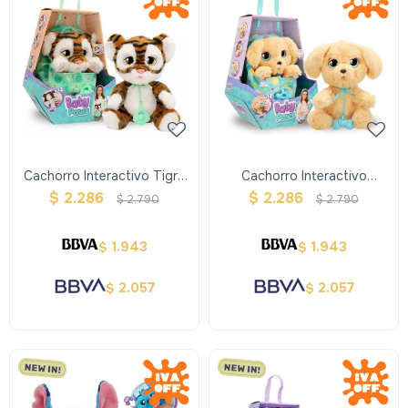
Cachorro Interactivo Tigre
Cachorro Interactivo
Baby Paws
Labrador Baby Paws
$
2.286
$
2.286
$
2.790
$
2.790
1.943
1.943
$
$
2.057
2.057
$
$