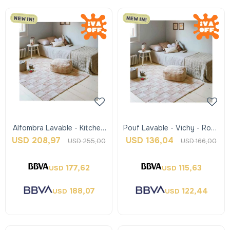
Alfombra Lavable - Kitchen
Pouf Lavable - Vichy - Rosa
Tiles - Rosa - Lorena Canals
- Lorena Canals
USD
208,97
USD
136,04
USD
255,00
USD
166,00
177,62
115,63
USD
USD
188,07
122,44
USD
USD