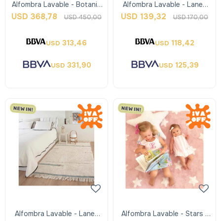
Alfombra Lavable - Botanic
Alfombra Lavable - Lanes
Fantasy - Lorena Canals
Vintage Nude Blue - Xs -
USD
368,78
USD
139,32
USD
450,00
USD
170,00
Lorena Can
313,46
118,42
USD
USD
331,90
125,39
USD
USD
Alfombra Lavable - Lanes
Alfombra Lavable - Stars -