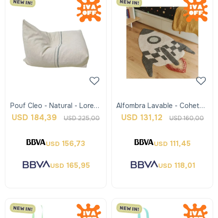
Pouf Cleo - Natural - Lorena
Alfombra Lavable - Cohete -
Canals
Lorena Canals
USD
184,39
USD
131,12
USD
225,00
USD
160,00
156,73
111,45
USD
USD
165,95
118,01
USD
USD