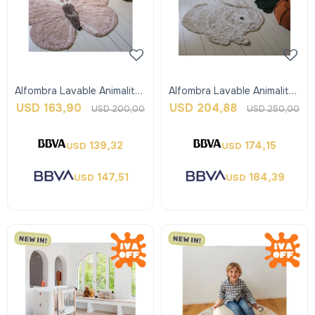
Alfombra Lavable Animalitos
Alfombra Lavable Animalitos
- Butterfly - Lorena Canals
- Bunny - Lorena Canals
USD
163,90
USD
204,88
USD
200,00
USD
250,00
139,32
174,15
USD
USD
147,51
184,39
USD
USD