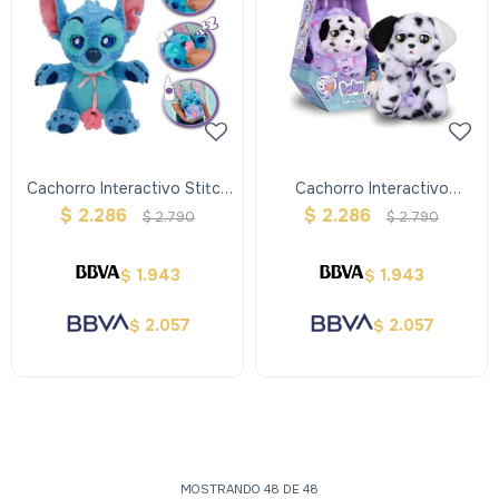
Cachorro Interactivo Stitch
Cachorro Interactivo
Baby Paws
Dalmata Baby Paws
$
2.286
$
2.286
$
2.790
$
2.790
1.943
1.943
$
$
2.057
2.057
$
$
MOSTRANDO
48
DE
48