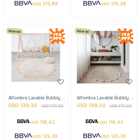
213,89
125,39
USD
USD
Alfombra Lavable Bubbly -
Alfombra Lavable Bubbly -
Honey - Lorena Canals
Oliva - Lorena Canals
USD
139,32
USD
139,32
USD
170,00
USD
170,00
118,42
118,42
USD
USD
125,39
125,39
USD
USD