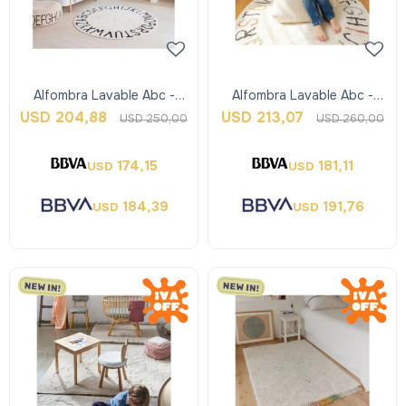
Alfombra Lavable Abc -
Alfombra Lavable Abc -
Natural - Lorena Canals
Colors - Lorena Canals
USD
204,88
USD
213,07
USD
250,00
USD
260,00
174,15
181,11
USD
USD
184,39
191,76
USD
USD