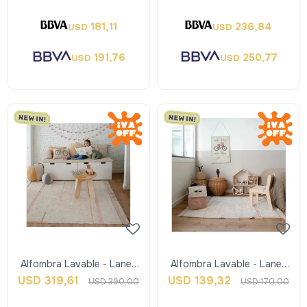
181,11
236,84
USD
USD
191,76
250,77
USD
USD
Alfombra Lavable - Lanes
Alfombra Lavable - Lanes
Vintage Nude Pink - M -
Vintage Nude Pink - Xs -
USD
319,61
USD
139,32
USD
390,00
USD
170,00
Lorena Can
Lorena Can