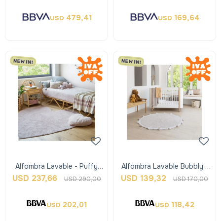
479,41
169,64
USD
USD
Alfombra Lavable - Puffy
Alfombra Lavable Bubbly -
Love - Lorena Canals
Gris - Lorena Canals
USD
237,66
USD
139,32
USD
290,00
USD
170,00
202,01
118,42
USD
USD