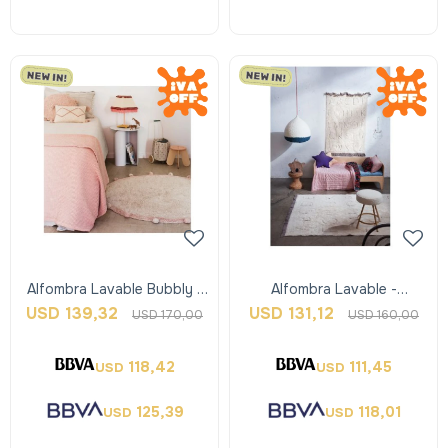
Alfombra Lavable Bubbly -
Alfombra Lavable -
Nude Y Rosa - Lorena
Rugcycled Abc - Xs -
USD
139,32
USD
131,12
USD
170,00
USD
160,00
Canals
Lorena Canals
118,42
111,45
USD
USD
125,39
118,01
USD
USD