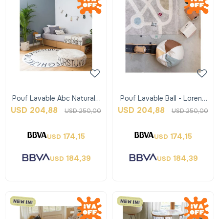
Pouf Lavable Abc Natural -
Pouf Lavable Ball - Lorena
Black - Lorena Canals
Canals
USD
204,88
USD
204,88
USD
250,00
USD
250,00
174,15
174,15
USD
USD
184,39
184,39
USD
USD