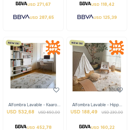
271,67
118,42
USD
USD
287,65
125,39
USD
USD
Alfombra Lavable - Kaarol
Alfombra Lavable - Hippy
Earth - L - Lorena Canals
Dots - Honey - Lorena
USD
532,68
USD
188,49
USD
650,00
USD
230,00
Canals
452,78
160,22
USD
USD