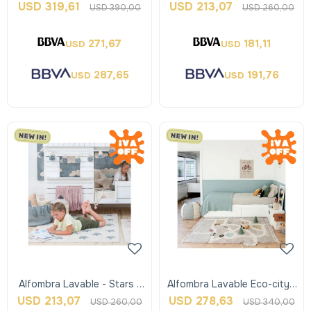
Vintage Nude Blue - M -
Rosa - Lorena Canals
USD
319,61
USD
213,07
USD
390,00
USD
260,00
Lorena Can
271,67
181,11
USD
USD
287,65
191,76
USD
USD
Alfombra Lavable - Stars -
Alfombra Lavable Eco-city -
Celeste - Lorena Canals
Lorena Canals
USD
213,07
USD
278,63
USD
260,00
USD
340,00