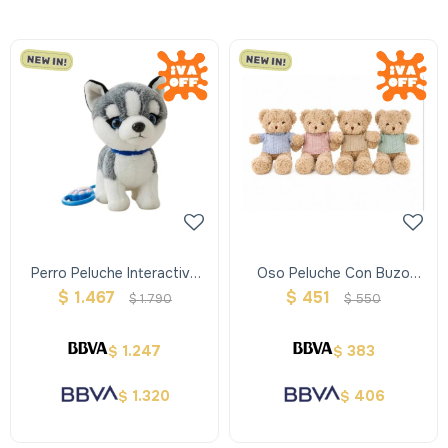
Perro Peluche Interactivo
Oso Peluche Con Buzo
Con Correa ,repite Y Ladra
30cm
$
1.467
$
451
$
1.790
$
550
1.247
383
$
$
1.320
406
$
$