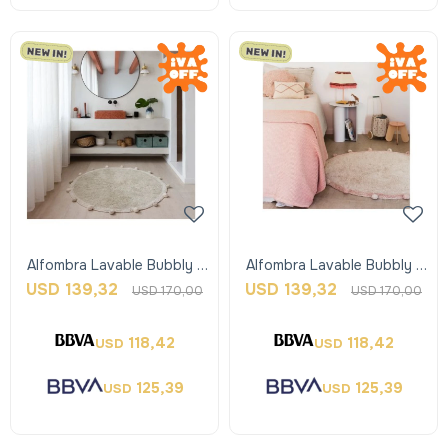
Alfombra Lavable Bubbly -
Alfombra Lavable Bubbly -
Oliva - Lorena Canals
Nude Y Rosa - Lorena
USD
139,32
USD
139,32
USD
170,00
USD
170,00
Canals
118,42
118,42
USD
USD
125,39
125,39
USD
USD