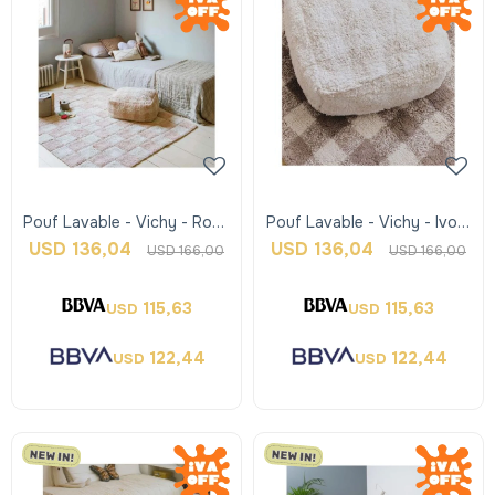
Pouf Lavable - Vichy - Rosa
Pouf Lavable - Vichy - Ivory
- Lorena Canals
- Lorena Canals
USD
136,04
USD
136,04
USD
166,00
USD
166,00
115,63
115,63
USD
USD
122,44
122,44
USD
USD