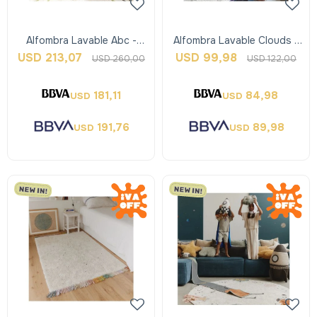
Alfombra Lavable Abc -
Alfombra Lavable Clouds -
Colors - Lorena Canals
Xs - Lorena Canals
USD
213,07
USD
99,98
USD
260,00
USD
122,00
181,11
84,98
USD
USD
191,76
89,98
USD
USD