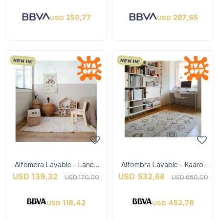
250,77
287,65
USD
USD
Alfombra Lavable - Lanes
Alfombra Lavable - Kaarol
Vintage Nude Pink - Xs -
Earth - L - Lorena Canals
USD
139,32
USD
532,68
USD
170,00
USD
650,00
Lorena Can
118,42
452,78
USD
USD