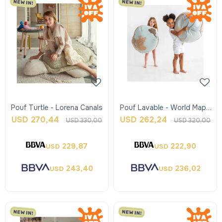
Pouf Turtle - Lorena Canals
Pouf Lavable - World Map -
Lorena Canals
USD
270,44
USD
262,24
USD
330,00
USD
320,00
229,87
222,90
USD
USD
243,40
236,02
USD
USD