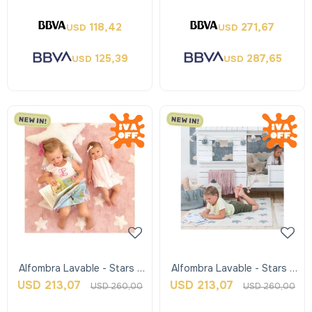
Lorena Can
Lorena Can
118,42
271,67
USD
USD
125,39
287,65
USD
USD
Alfombra Lavable - Stars -
Alfombra Lavable - Stars -
Rosa - Lorena Canals
Celeste - Lorena Canals
USD
213,07
USD
213,07
USD
260,00
USD
260,00