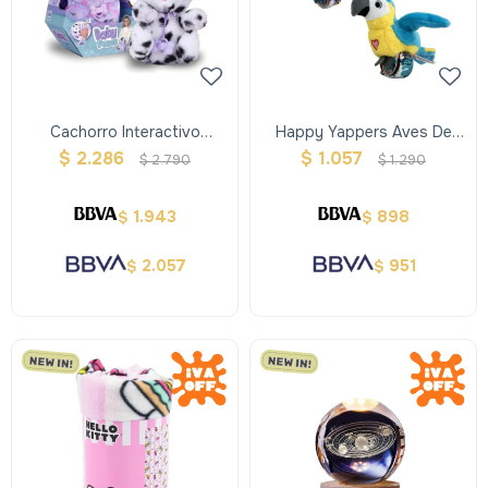
Cachorro Interactivo
Happy Yappers Aves De
Dalmata Baby Paws
Peluche Interactivas Con
$
2.286
$
1.057
$
2.790
$
1.290
Pulsera
1.943
898
$
$
2.057
951
$
$