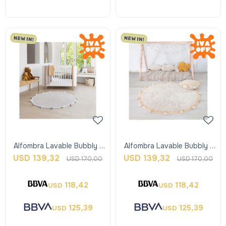
Alfombra Lavable Bubbly -
Alfombra Lavable Bubbly -
Gris - Lorena Canals
Honey - Lorena Canals
USD
139,32
USD
139,32
USD
170,00
USD
170,00
118,42
118,42
USD
USD
125,39
125,39
USD
USD