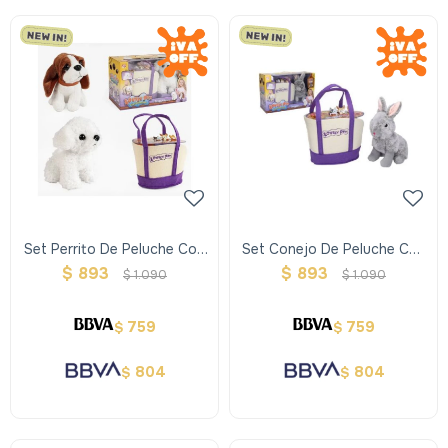
Set Perrito De Peluche Con
Set Conejo De Peluche Con
Bolso De Paseo
Bolso De Paseo
$
893
$
893
$
1.090
$
1.090
759
759
$
$
804
804
$
$