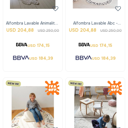
Alfombra Lavable Animalitos
Alfombra Lavable Abc -
- Bunny - Lorena Canals
Natural - Lorena Canals
USD
204,88
USD
204,88
USD
250,00
USD
250,00
174,15
174,15
USD
USD
184,39
184,39
USD
USD