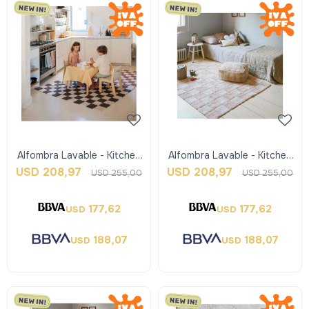
Alfombra Lavable - Kitchen
Alfombra Lavable - Kitchen
Tiles - Negro - Lorena
Tiles - Rosa - Lorena Canals
USD
208,97
USD
208,97
USD
255,00
USD
255,00
Canals
177,62
177,62
USD
USD
188,07
188,07
USD
USD