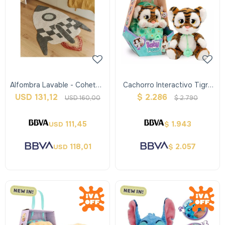
Alfombra Lavable - Cohete -
Cachorro Interactivo Tigre
Lorena Canals
Baby Paws
USD
131,12
$
2.286
USD
160,00
$
2.790
111,45
1.943
USD
$
118,01
2.057
USD
$