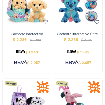
Cachorro Interactivo
Cachorro Interactivo Stitch
Labrador Baby Paws
Baby Paws
$
2.286
$
2.286
$
2.790
$
2.790
1.943
1.943
$
$
2.057
2.057
$
$