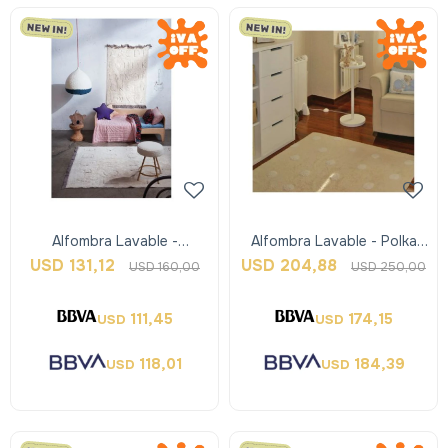
Alfombra Lavable -
Alfombra Lavable - Polka
Rugcycled Abc - Xs -
Dots - Lorena Canals
USD
131,12
USD
204,88
USD
160,00
USD
250,00
Lorena Canals
111,45
174,15
USD
USD
118,01
184,39
USD
USD