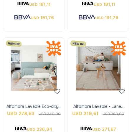
181,11
181,11
USD
USD
191,76
191,76
USD
USD
Alfombra Lavable Eco-city -
Alfombra Lavable - Lanes
Lorena Canals
Vintage Nude Pink - M -
USD
278,63
USD
319,61
USD
340,00
USD
390,00
Lorena Can
236,84
271,67
USD
USD