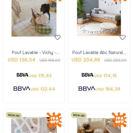
Pouf Lavable - Vichy -
Pouf Lavable Abc Natural -
Verde Matcha - Lorena
Black - Lorena Canals
USD
136,04
USD
204,88
USD
166,00
USD
250,00
Canals
115,63
174,15
USD
USD
122,44
184,39
USD
USD