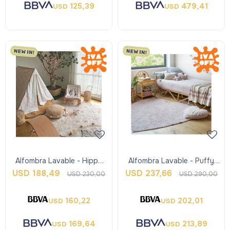
125,39
479,41
USD
USD
Alfombra Lavable - Hippy
Alfombra Lavable - Puffy
Dots - Honey - Lorena
Love - Lorena Canals
USD
188,49
USD
237,66
USD
230,00
USD
290,00
Canals
160,22
202,01
USD
USD
169,64
213,89
USD
USD