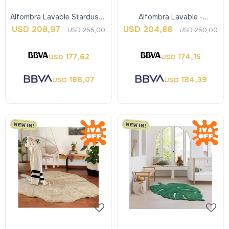
Alfombra Lavable Stardust -
Alfombra Lavable -
Lorena Canals
Interestelar - Lorena Canals
USD
208,97
USD
204,88
USD
255,00
USD
250,00
177,62
174,15
USD
USD
188,07
184,39
USD
USD