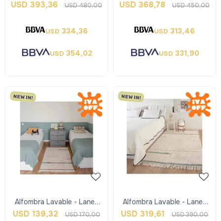
- Lorena Canals
Fantasy - Lorena Canals
USD
393,36
USD
368,78
USD
480,00
USD
450,00
334,36
313,46
USD
USD
354,02
331,90
USD
USD
Alfombra Lavable - Lanes
Alfombra Lavable - Lanes
Vintage Nude Blue - Xs -
Vintage Nude Blue - M -
USD
139,32
USD
319,61
USD
170,00
USD
390,00