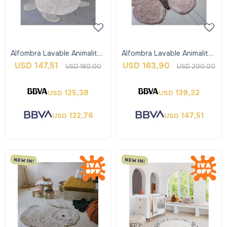
Alfombra Lavable Animalitos
Alfombra Lavable Animalitos
- Turtle - Lorena Canals
- Butterfly - Lorena Canals
USD
147,51
USD
163,90
USD
180,00
USD
200,00
125,38
139,32
USD
USD
132,76
147,51
USD
USD