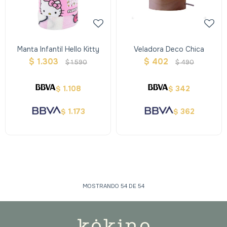
Manta Infantil Hello Kitty
Veladora Deco Chica
$
1.303
$
402
$
1.590
$
490
1.108
342
$
$
1.173
362
$
$
MOSTRANDO
54
DE
54