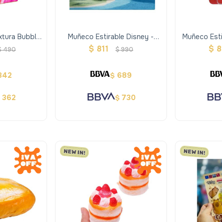
xtura Bubble
Muñeco Estirable Disney -
Muñeco Esti
ado
Stitch
$
811
$
8
$
490
$
990
342
689
$
362
730
$
$