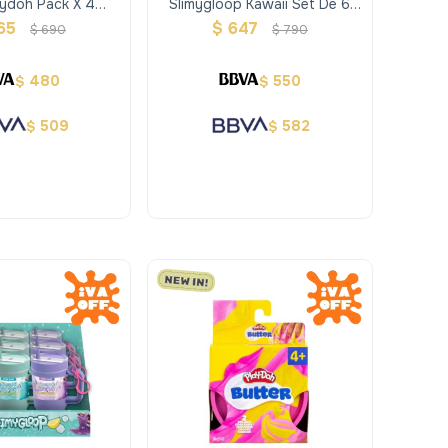
aydoh Pack X 4
Slimygloop Kawaii Set De 6
riedades
Slimes
65
$
647
$
690
$
790
480
550
$
$
509
582
$
$