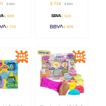
rillante
11
$
729
$
990
$
890
689
620
$
$
730
656
$
$