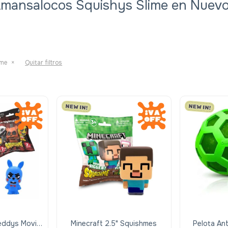
mansalocos Squishys Slime en Nuev
ime
Quitar filtros
reddys Movie
Minecraft 2.5" Squishmes
Pelota An