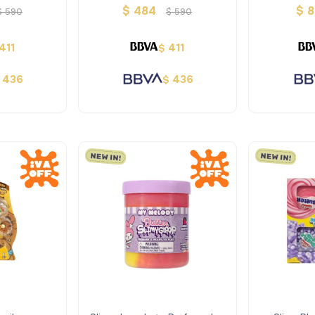
shmes
B
$
484
$
8
$
590
$
590
411
411
$
436
436
$