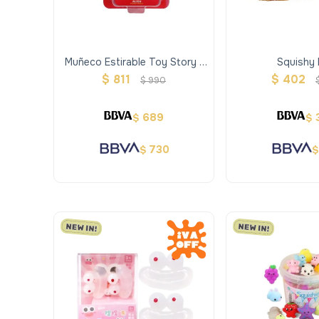
Muñeco Estirable Toy Story -
Squishy
Alien
$
811
$
402
$
990
689
$
$
730
$