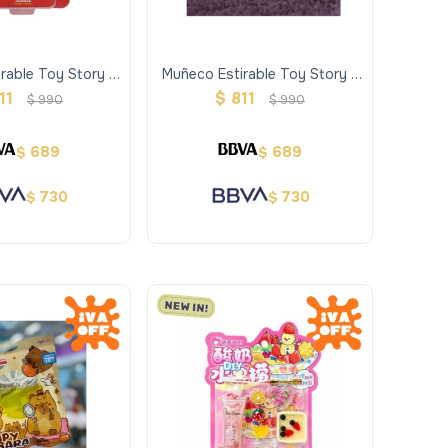
rable Toy Story -
Muñeco Estirable Toy Story -
Jessie
Lotso
11
$
811
$
990
$
990
689
689
$
$
730
730
$
$