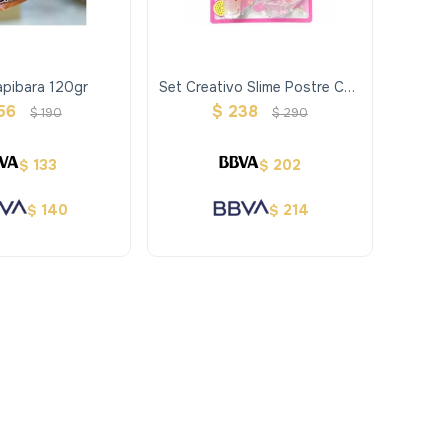
apibara 120gr
Set Creativo Slime Postre Con
Frutos
56
$
238
$
190
$
290
133
202
$
$
140
214
$
$