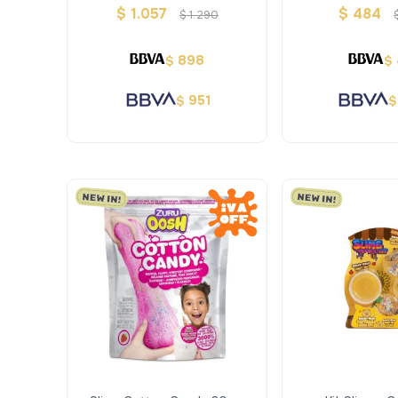
Squishme
2.5" Squi
$
1.057
$
484
$
1.290
898
$
$
951
$
$