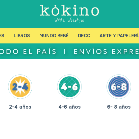
ES
LIBROS
MUNDO BEBÉ
DECO
ARTE Y PAPELERÍ
2-4 años
4-6 años
6- 8 años