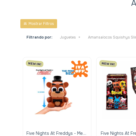
A
Filtrando por:
Juguetes
Amansalocos Squishys Sl
Five Nights At Freddys - Mega
Five Nights At F