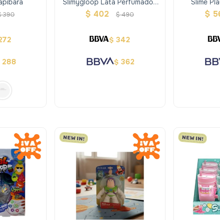
Capibara
Slimygloop Lata Perfumados
Slime Pl
Colores Surtidos
Va
$
402
$
5
$
390
$
490
272
342
$
288
362
$