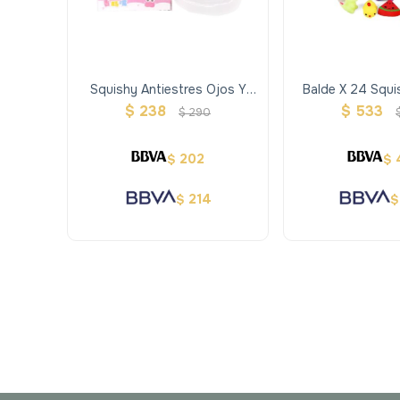
Squishy Antiestres Ojos Y
Balde X 24 Squi
Boca 2 Pcs
Colores Y 
$
238
$
533
$
290
202
$
$
214
$
$