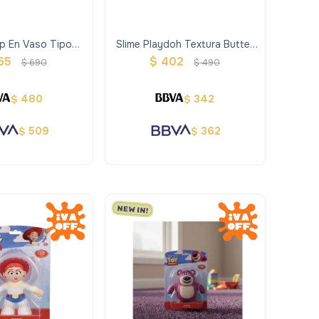
p En Vaso Tipo
Slime Playdoh Textura Butter
olores Surtidos
Mix 2 Colores
65
$
402
$
690
$
490
480
342
$
$
509
362
$
$