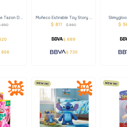
De Tazon De
Muñeco Estirable Toy Story -
Slimygloo
Perfumado
Buzz Lightyear
Termico C
$
811
$
5
$
890
$
990
620
689
$
656
730
$