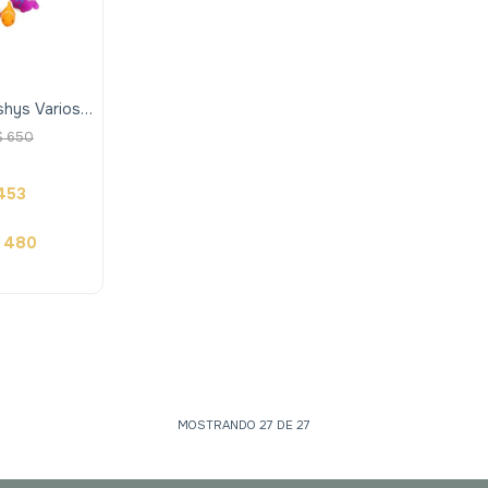
shys Varios
Diseños
$
650
453
480
MOSTRANDO
27
DE
27