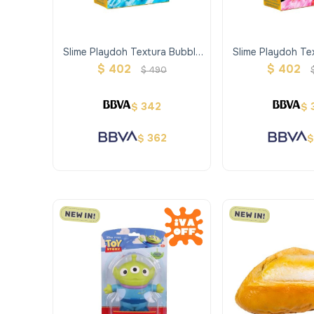
Slime Playdoh Textura Bubble
Slime Playdoh Te
Pop Celeste
Pop Ros
$
402
$
402
$
490
342
$
$
362
$