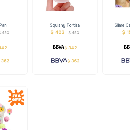
 Pan
Squishy Tortita
Slime C
$
402
$
1
$
490
$
490
342
342
$
362
362
$
$