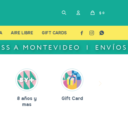
$
0
A
AIRE LIBRE
GIFT CARDS



8 años y
Gift Card
mas