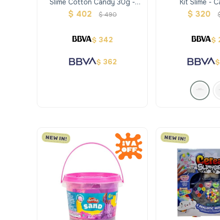
Slime Cotton Candy 30g -
Kit Slime - 
Oosh
$
402
$
320
$
490
342
$
$
362
$
$