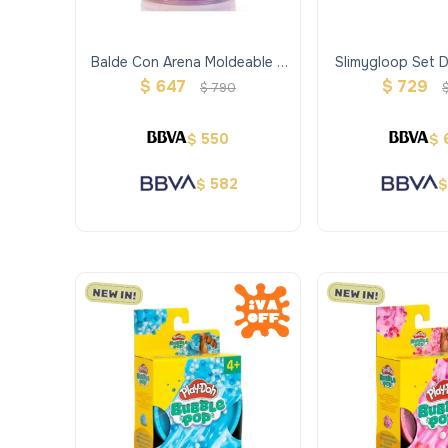
Balde Con Arena Moldeable Y
Slimygloop Set 
Estirable Sand 2 Colores
Cereal Bowl 
$
647
$
729
$
790
Playdoh
550
$
$
582
$
$