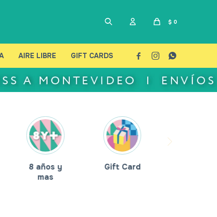
$
0
A
AIRE LIBRE
GIFT CARDS



8 años y
Gift Card
mas