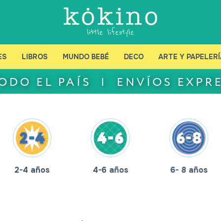
ES
LIBROS
MUNDO BEBÉ
DECO
ARTE Y PAPELERÍ
2-4 años
4-6 años
6- 8 años