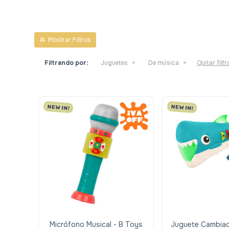
Filtrando por:
Juguetes
De música
Quitar filtr
Micrófono Musical - B Toys
Juguete Cambiad