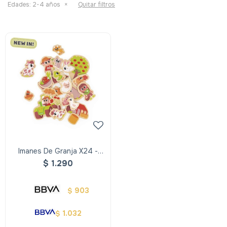
Edades:
2-4 años
Quitar filtros
Imanes De Granja X24 -
Janod
$
1.290
903
$
1.032
$