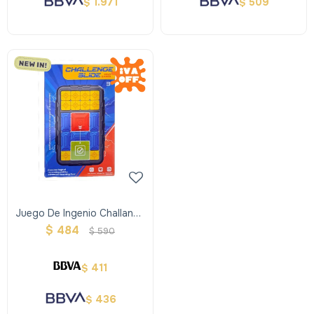
1.971
509
$
$
Juego De Ingenio Challange
Slide
$
484
$
590
411
$
436
$