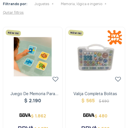
Filtrando por:
Juguetes
Memoria, lógica e ingenio
Quitar filtros
Juego De Memoria Para
Valija Completa Bolitas
Agua Xxl - Alldoro
$
2.190
$
565
$
690
1.862
480
$
$