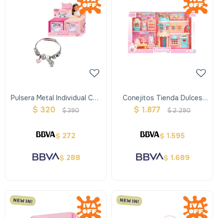
Pulsera Metal Individual Con
Conejitos Tienda Dulces
Dijes
Dreamy
$
320
$
1.877
$
390
$
2.290
272
1.595
$
$
288
1.689
$
$