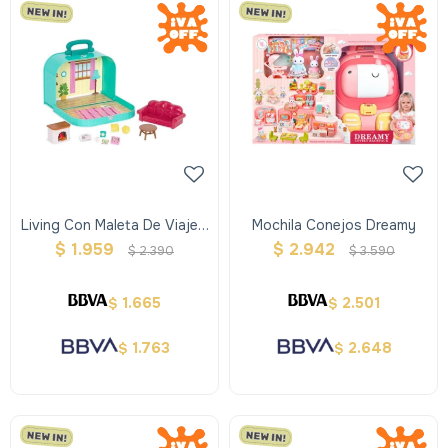
Living Con Maleta De Viaje -
Mochila Conejos Dreamy
Woodzeez
$
1.959
$
2.942
$
2.390
$
3.590
1.665
2.501
$
$
1.763
2.648
$
$