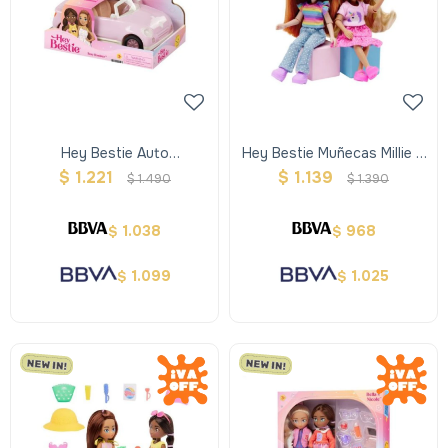
Hey Bestie Auto
Hey Bestie Muñecas Millie Y
Descapotable Rosa
Hannah
$
1.221
$
1.139
$
1.490
$
1.390
1.038
968
$
$
1.099
1.025
$
$