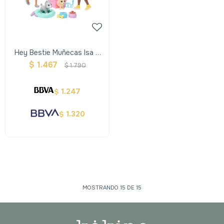
Hey Bestie Muñecas Isa Y
Evie Con Accesorios
$
1.467
$
1.790
1.247
$
1.320
$
MOSTRANDO
15
DE
15