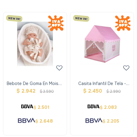
Bebote De Goma En Moises
Casita Infantil De Tela -
38 Cm Con Conejito Beige
Rosada
$
2.942
$
2.450
$
3.590
$
2.990
2.501
2.083
$
$
2.648
2.205
$
$