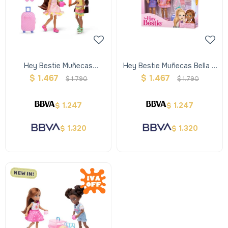
Hey Bestie Muñecas
Hey Bestie Muñecas Bella Y
Jasmine Y Makayla Con
Nicole Con Accesorios
$
1.467
$
1.467
$
1.790
$
1.790
Accesorios
1.247
1.247
$
$
1.320
1.320
$
$