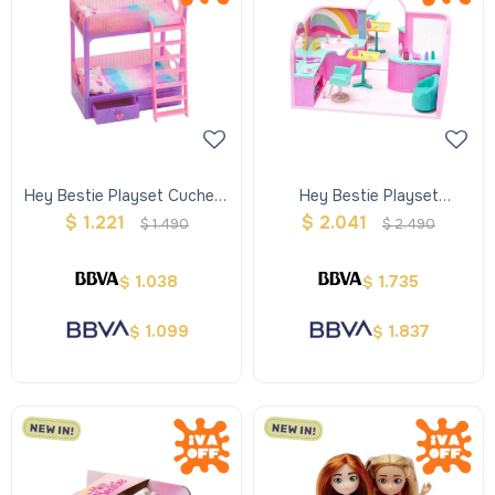
Hey Bestie Playset Cucheta
Hey Bestie Playset
Nochebuena
Peluqueria Lush Y Lovely
$
1.221
$
2.041
$
1.490
$
2.490
1.038
1.735
$
$
1.099
1.837
$
$