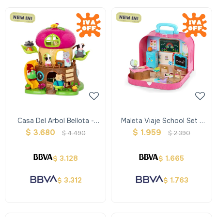
Casa Del Arbol Bellota -
Maleta Viaje School Set -
Woodzeez
Woodzeez
$
3.680
$
1.959
$
4.490
$
2.390
3.128
1.665
$
$
3.312
1.763
$
$