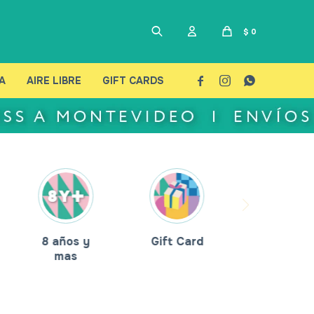
$
0
A
AIRE LIBRE
GIFT CARDS



8 años y
Gift Card
mas