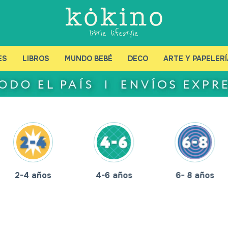
ES
LIBROS
MUNDO BEBÉ
DECO
ARTE Y PAPELERÍ
2-4 años
4-6 años
6- 8 años