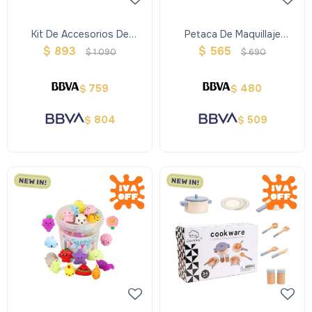
Kit De Accesorios De
Petaca De Maquillaje
Cocina Metal 7 Pz
Estrella
$
893
$
565
$
1.090
$
690
759
480
$
$
804
509
$
$