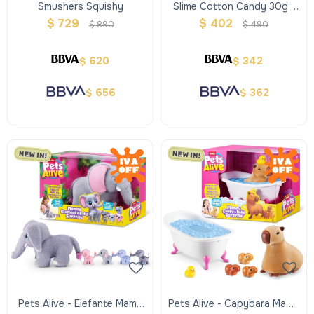
Smushers Squishy
Slime Cotton Candy 30g -
Oosh
$
729
$
402
$
890
$
490
620
342
$
$
656
362
$
$
Pets Alive - Elefante Mamá
Pets Alive - Capybara Mamá