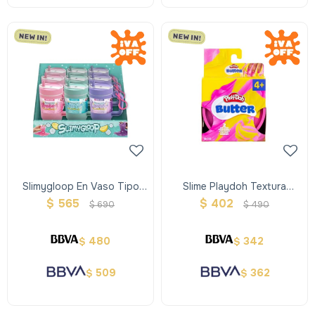
Slimygloop En Vaso Tipo
Slime Playdoh Textura
Termico Colores Surtidos
Butter Mix 2 Colores
$
565
$
402
$
690
$
490
480
342
$
$
509
362
$
$