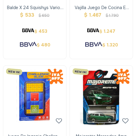
Balde X 24 Squishys Varios
Vajilla Juego De Cocina En
Colores Y Diseños
Madera
$
533
$
1.467
$
650
$
1.790
453
1.247
$
$
480
1.320
$
$