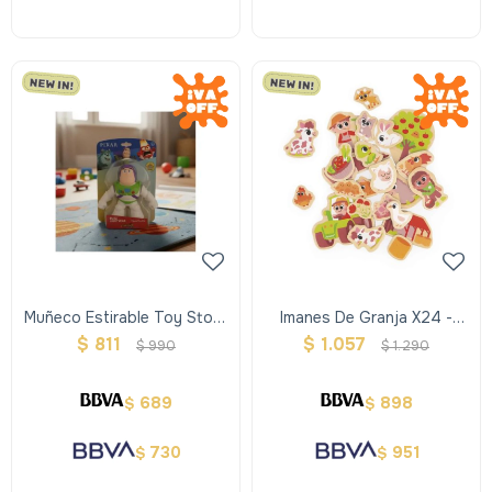
Muñeco Estirable Toy Story
Imanes De Granja X24 -
- Buzz Lightyear
Janod
$
811
$
1.057
$
990
$
1.290
689
898
$
$
730
951
$
$