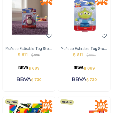
Muñeco Estirable Toy Story
Muñeco Estirable Toy Story
- Lotso
- Alien
$
811
$
811
$
990
$
990
689
689
$
$
730
730
$
$