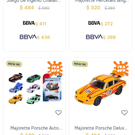
Juego De Ingenio Challange
Majorette Mercedes Amg
Slide
Premium Cars
$
484
$
320
$
590
$
390
411
272
$
$
436
288
$
$
Majorette Porsche Auto
Majorette Porsche Deluxe
Metal
Cars