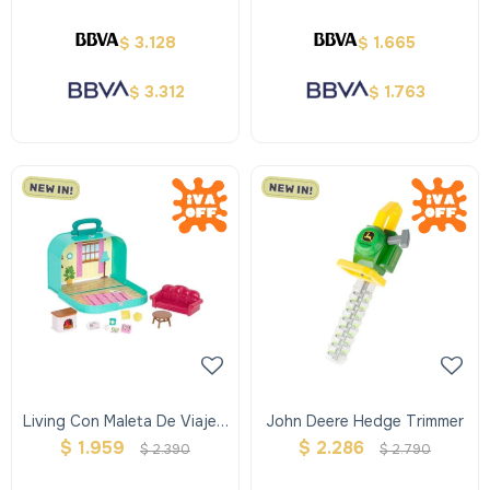
3.128
1.665
$
$
3.312
1.763
$
$
Living Con Maleta De Viaje -
John Deere Hedge Trimmer
Woodzeez
$
1.959
$
2.286
$
2.390
$
2.790