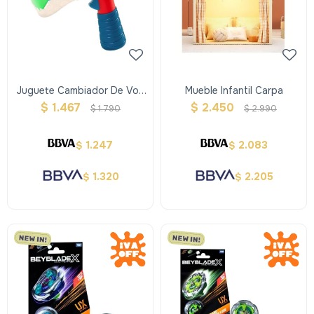
Juguete Cambiador De Voz
Mueble Infantil Carpa
- B Toys
$
1.467
$
2.450
$
1.790
$
2.990
1.247
2.083
$
$
1.320
2.205
$
$