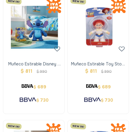
Muñeco Estirable Disney -
Muñeco Estirable Toy Story
Stitch
- Jessie
$
811
$
811
$
990
$
990
689
689
$
$
730
730
$
$