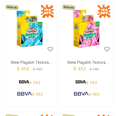
Slime Playdoh Textura
Slime Playdoh Textura
Bubble Pop Celeste
Bubble Pop Rosado
$
402
$
402
$
490
$
490
342
342
$
$
362
362
$
$