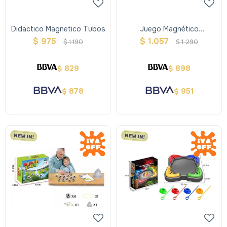
Didactico Magnetico Tubos
Juego Magnético
Telescopic
$
975
$
1.057
$
1.190
$
1.290
829
898
$
$
878
951
$
$