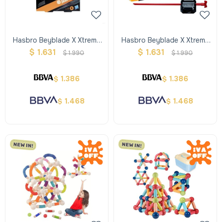
Hasbro Beyblade X Xtreme
Hasbro Beyblade X Xtreme
Trompo + Lanzador -
Trompo + Lanzador - Rojo
$
1.631
$
1.631
$
1.990
$
1.990
Amarillo
1.386
1.386
$
$
1.468
1.468
$
$