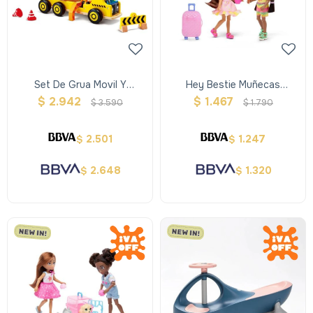
Set De Grua Movil Y
Hey Bestie Muñecas
Contruccion
Jasmine Y Makayla Con
$
2.942
$
1.467
$
3.590
$
1.790
Accesorios
2.501
1.247
$
$
2.648
1.320
$
$