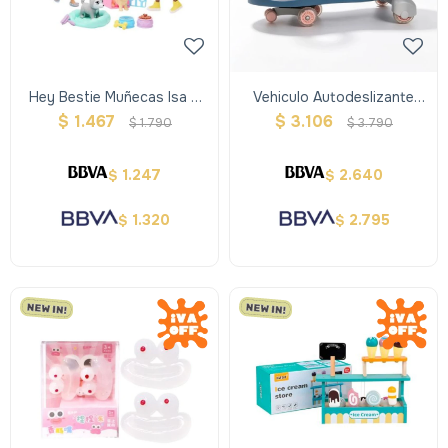
Hey Bestie Muñecas Isa Y
Vehiculo Autodeslizante
Evie Con Accesorios
Plasmacar
$
1.467
$
3.106
$
1.790
$
3.790
1.247
2.640
$
$
1.320
2.795
$
$