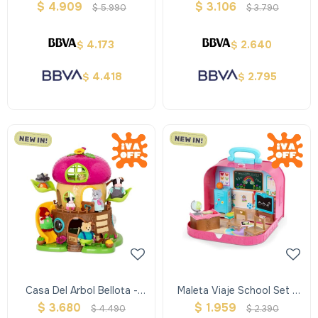
Y Bebes
Y Bebes
$
4.909
$
3.106
$
5.990
$
3.790
4.173
2.640
$
$
4.418
2.795
$
$
Casa Del Arbol Bellota -
Maleta Viaje School Set -
Woodzeez
Woodzeez
$
3.680
$
1.959
$
4.490
$
2.390