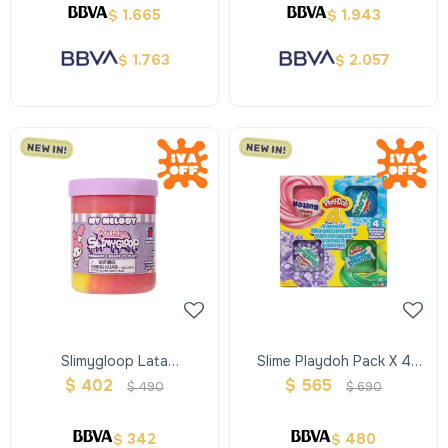
1.665
1.943
$
$
1.763
2.057
$
$
Slimygloop Lata
Slime Playdoh Pack X 4
Perfumados Colores
Variedades
$
402
$
565
$
490
$
690
Surtidos
342
480
$
$