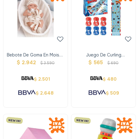
Bebote De Goma En Moises
Juego De Curling
38 Cm Con Conejito Beige
Automovilismo
$
2.942
$
565
$
3.590
$
690
2.501
480
$
$
2.648
509
$
$