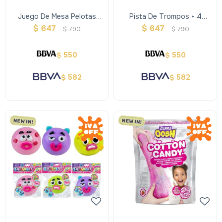
Juego De Mesa Pelotas
Pista De Trompos + 4
Imantadas
Trompos
$
647
$
647
$
790
$
790
550
550
$
$
582
582
$
$