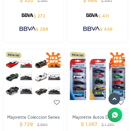
$
320
$
484
$
390
$
590
272
411
$
$
288
436
$
$
Majorette Coleccion Series
Majorette Autos De Metal
Pack X 5
$
729
$
1.057
$
890
$
1.290