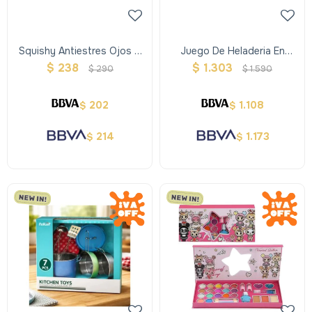
Squishy Antiestres Ojos Y
Juego De Heladeria En
Boca 2 Pcs
Madera Exhibidor De
$
238
$
1.303
$
290
$
1.590
Helados
202
1.108
$
$
214
1.173
$
$