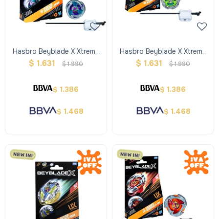
Hasbro Beyblade X Xtreme
Hasbro Beyblade X Xtreme
Trompo + Lanzador -
Trompo + Lanzador - Verde
$
1.631
$
1.631
$
1.990
$
1.990
Violeta
1.386
1.386
$
$
1.468
1.468
$
$