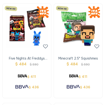
Five Nights At Freddys
Minecraft 2.5" Squishmes
Movie 2.5" Squishmes
$
484
$
484
$
590
$
590
411
411
$
$
436
436
$
$