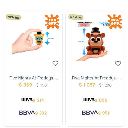
Five Nights At Freddys -
Five Nights At Freddys -
Trompo
Mega Squishme
$
369
$
1.057
$
450
$
1.290
314
898
$
$
332
951
$
$