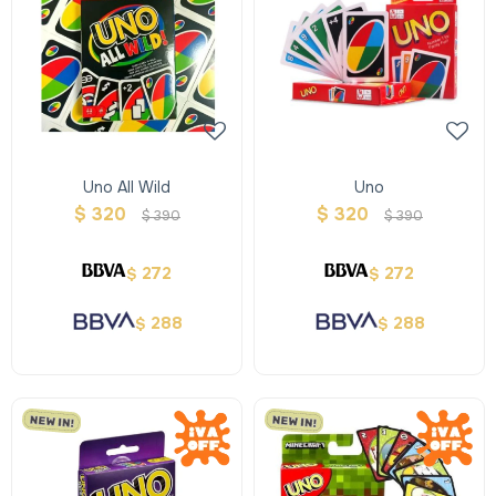
Uno All Wild
Uno
$
320
$
320
$
390
$
390
272
272
$
$
288
288
$
$