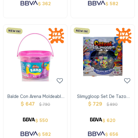
362
582
$
$
Balde Con Arena Moldeable
Slimygloop Set De Tazon
Y Estirable Sand 2 Colores
De Cereal Bowl Perfumado
$
647
$
729
$
790
$
890
Playdoh
550
620
$
$
582
656
$
$