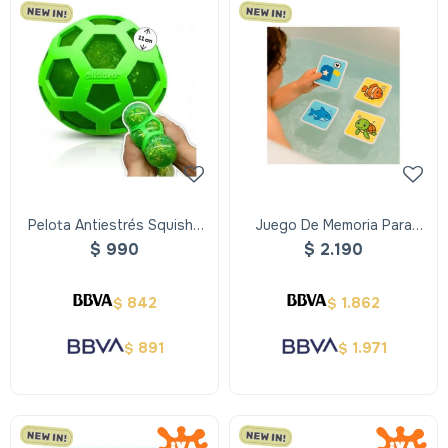
Pelota Antiestrés Squishy
Juego De Memoria Para
Brillante
Agua Xxl - Alldoro
$
990
$
2.190
842
1.862
$
$
891
1.971
$
$