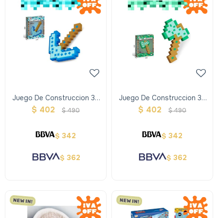
Juego De Construccion 3d
Juego De Construccion 3d
Para Armar - Pico
Para Armar - Hacha
$
402
$
402
$
490
$
490
342
342
$
$
362
362
$
$