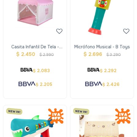
Casita Infantil De Tela -
Micrófono Musical - B Toys
Rosada
$
2.450
$
2.696
$
2.990
$
3.290
2.083
2.292
$
$
2.205
2.426
$
$