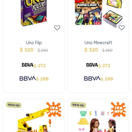
Uno Flip
Uno Minecraft
$
320
$
320
$
390
$
390
272
272
$
$
288
288
$
$