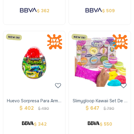
362
509
$
$
Huevo Sorpresa Para Armar
Slimygloop Kawaii Set De 6
Un Vehiculo
Slimes
$
402
$
647
$
490
$
790
342
550
$
$